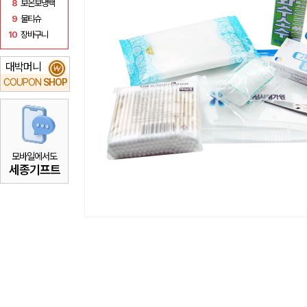
8
보온보냉백
9
물티슈
10
장바구니
대박머니
₩
COUPON
SHOP
모바일에서도
세종기프트