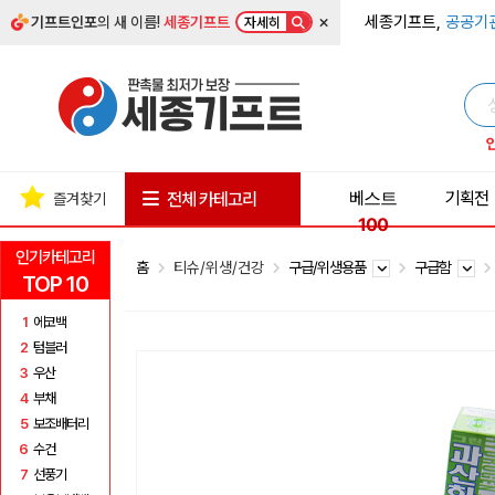
×
세종기프트,
공공기
기프트인포
의 새 이름!
세종기프트
자세히
베스트
기획전
전체 카테고리
즐겨찾기
100
인기카테고리
홈
티슈/위생/건강
구급/위생용품
구급함
TOP 10
1
에코백
2
텀블러
3
우산
4
부채
5
보조배터리
6
수건
7
선풍기