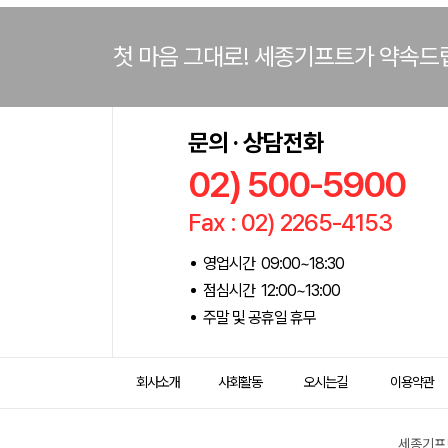
첫 마음 그대로! 세종기프트가 약속드
문의 · 상담전화
02) 500-5900
Fax : 02) 2265-4153
영업시간 09:00~18:30
점심시간 12:00~13:00
주말 및 공휴일 휴무
회사소개
사회활동
오시는길
이용약관
세종기프트