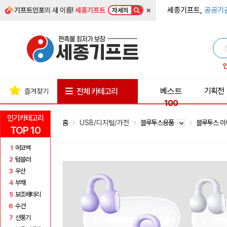
×
세종기프트,
공공기
기프트인포
의 새 이름!
세종기프트
자세히
베스트
기획전
전체 카테고리
즐겨찾기
100
인기카테고리
홈
USB/디지털/가전
블루투스용품
블루투스 
TOP 10
1
에코백
2
텀블러
3
우산
4
부채
5
보조배터리
6
수건
7
선풍기