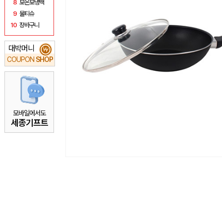
8
보온보냉백
9
물티슈
10
장바구니
대박머니
₩
COUPON
SHOP
모바일에서도
세종기프트