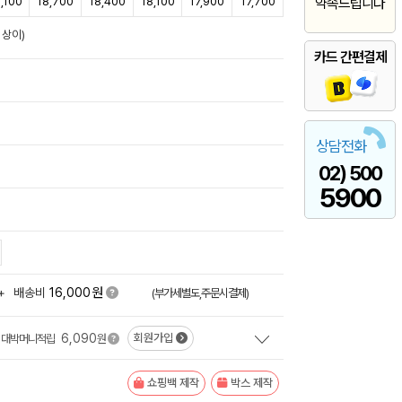
,100
18,700
18,400
18,100
17,900
17,700
약속드립니다
 상이)
카드 간편결제
상담전화
02) 500
5900
원
+
배송비
16,000
(부가세별도,주문시결제)
6,090
회원가입
대박머니적립
원
쇼핑백 제작
박스 제작