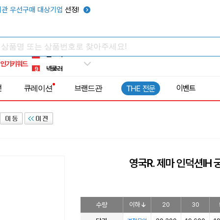
키캡
5
관 우선구매 대상기업
선정!
우산
6
텀블러
7
쿨토시
8
인기키워드
넥쿨러
9
타포린가방
10
전
큐레이션
브랜드관
이벤트
THE 전문
선풍기
1
영국R. 제마 인덕션IH
수량
이하
20
30