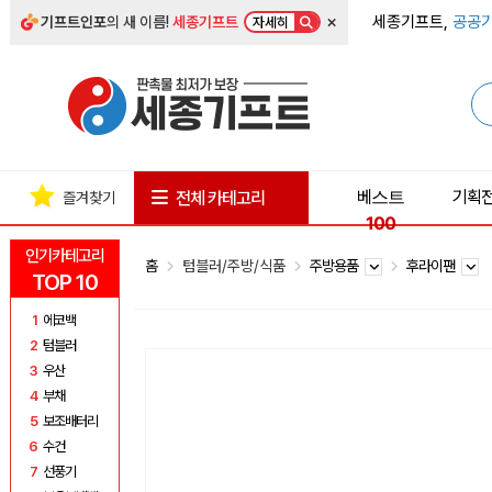
×
세종기프트,
공공기
기프트인포
의 새 이름!
세종기프트
자세히
베스트
기획
전체 카테고리
즐겨찾기
100
인기카테고리
홈
텀블러/주방/식품
주방용품
후라이팬
TOP 10
1
에코백
2
텀블러
3
우산
4
부채
5
보조배터리
6
수건
7
선풍기