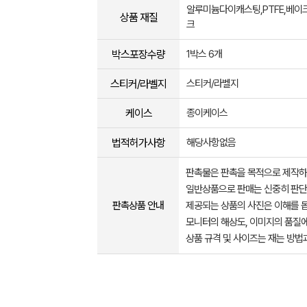
알루미늄다이캐스팅,PTFE,베이
상품 재질
크
박스포장수량
1박스 6개
스티커/라벨지
스티커/라벨지
케이스
종이케이스
법적허가사항
해당사항없음
판촉물은 판촉을 목적으로 제작하
일반상품으로 판매는 신중히 판단
판촉상품 안내
제공되는 상품의 사진은 이해를 
모니터의 해상도, 이미지의 품질에
상품 규격 및 사이즈는 재는 방법