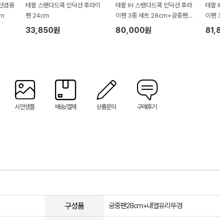
션겸용
테팔 스탠다드쿡 인덕션 후라이
테팔 IH 스탠다드쿡 인덕션 후라
테팔 
m
팬 24cm
이팬 3종 세트 28cm+궁중팬2
이팬 
8cm+유리뚜껑28cm
팬28
33,850원
80,000원
81,
시안샘플
배송/결제
상품문의
구매후기
구성품
궁중팬28cm+내열유리뚜껑