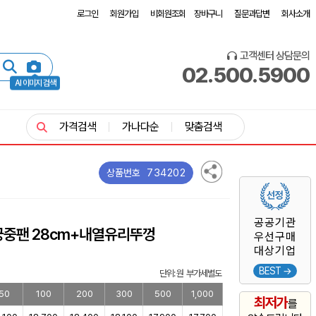
로그인
회원가입
비회원조회
장바구니
질문과답변
회사소개
고객센터 상담문의
02.500.5900
AI 이미지 검색
가격검색
가나다순
맞춤검색
734202
상품번호
공공기관
 궁중팬 28cm+내열유리뚜껑
우선구매
대상기업
BEST →
단위: 원 부가세별도
50
100
200
300
500
1,000
최저가
를