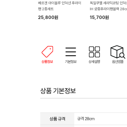
베르겐 아이블루 인덕션 후라이
독일쿠멜 세라믹코팅 인덕
팬 2종세트
IH 궁중후라이팬블랙 28c
25,800원
15,700원
상품정보
기본정보
상세설명
옵션샘플
상품 기본정보
상품 규격
규격 28cm