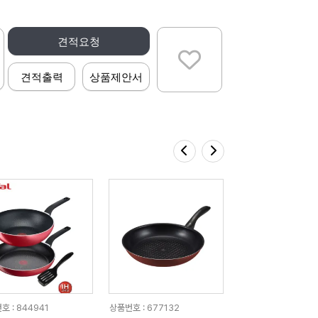
견적요청
견적출력
상품제안서
호 : 844941
상품번호 : 677132