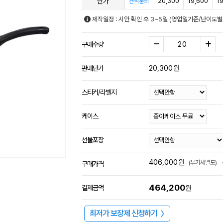
단가
20,300
19,600
19
견적문의
제작일정 : 시안 확인 후 3~5일 (영업일기준/난이도별
구매수량
20,300
원
판매단가
스티커/라벨지
케이스
선물포장
406,000
원
(부가세별도)
구매가격
464,200
결제금액
원
최저가 보장제 신청하기
〉