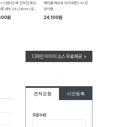
IH 스탠다드쿡 인덕션 후라
해피콜 헤르네 다이아몬드 IH 프
3종 세트 24+28cm+궁중
라이팬
cm+뒤집개
800원
24,100원
디자인 이미지 소스 무료제공 >
견적요청
시안등록
주문수량