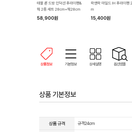
테팔 론 드방 인덕션 후라이팬&
락앤락 마일드 IH 후라이팬 2
웍 2종 세트 28cm+웍28cm
m
58,900원
15,400원
상품정보
기본정보
상세설명
옵션샘플
상품 기본정보
상품 규격
규격24cm