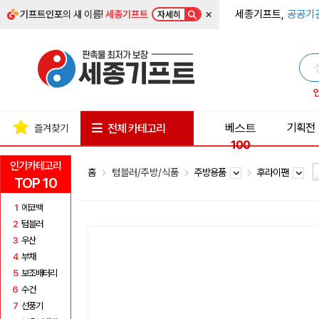
×
세종기프트,
공공기
기프트인포
의 새 이름!
세종기프트
자세히
베스트
기획전
전체 카테고리
즐겨찾기
100
인기카테고리
홈
텀블러/주방/식품
주방용품
후라이팬
TOP 10
1
에코백
2
텀블러
3
우산
4
부채
5
보조배터리
6
수건
7
선풍기