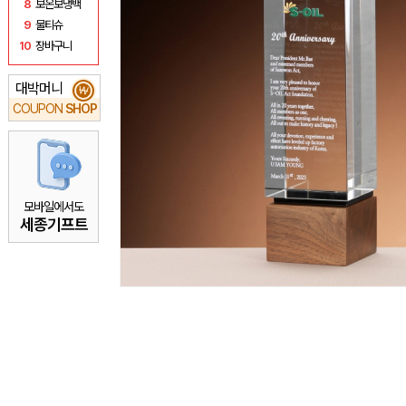
8
보온보냉백
9
물티슈
10
장바구니
대박머니
₩
COUPON
SHOP
모바일에서도
세종기프트