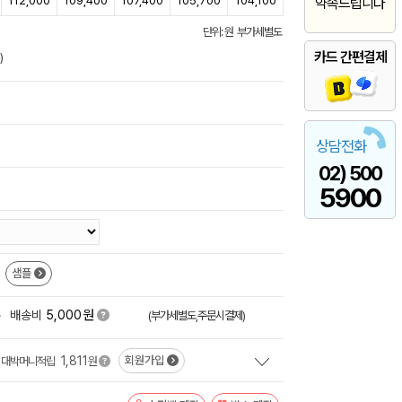
112,000
109,400
107,400
105,700
104,100
약속드립니다
단위: 원 부가세별도
카드 간편결제
)
상담전화
02) 500
5900
샘플
원
+
배송비
5,000
(부가세별도,주문시결제)
1,811
회원가입
대박머니적립
원