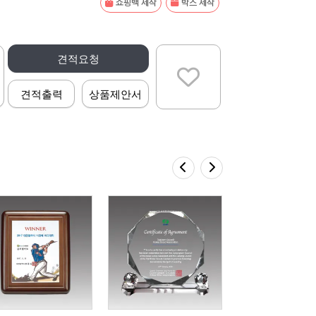
쇼핑백 제작
박스 제작
견적요청
견적출력
상품제안서