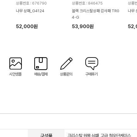
상품번호 : 676790
상품번호 : 846475
상품번
나무 상패_G4124
블랙 크리스탈상패 감사패 TR0
나무 
4-G
52,000원
53,900원
52
시안샘플
배송/결제
상품문의
구매후기
구성품
크리스탈 원목 상패, 고급 청우단케이스