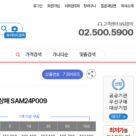
로그인
회원가입
비회원조회
장바구니
질문과답변
회사소개
고객센터 상담문의
02.500.5900
AI 이미지 검색
가격검색
가나다순
맞춤검색
739665
상품번호
공공기관
상패 SAM24P009
우선구매
대상기업
1개 이상 무료
BEST →
5
10
30
50
100
최저가
를