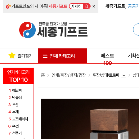
×
세종기프트,
공공기
기프트인포
의 새 이름!
세종기프트
자세히
베스트
기획
전체 카테고리
즐겨찾기
100
인기카테고리
홈
인쇄/휘장/뱃지/업장
휘장/상패/트로피
상
TOP 10
1
에코백
2
텀블러
3
우산
4
부채
5
보조배터리
6
수건
7
선풍기