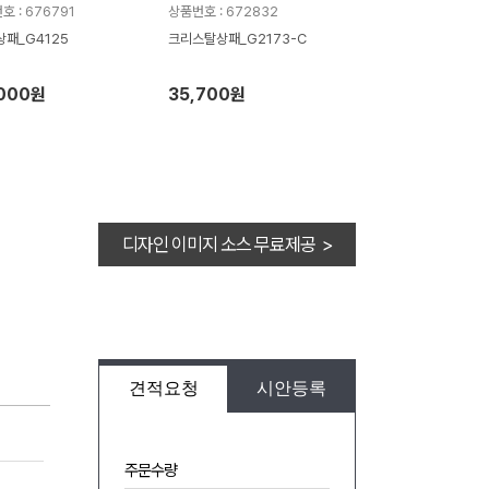
호 : 676791
상품번호 : 672832
상패_G4125
크리스탈상패_G2173-C
,000원
35,700원
디자인 이미지 소스 무료제공 >
견적요청
시안등록
주문수량