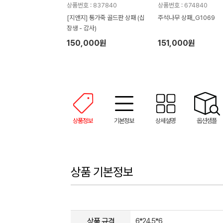
상품번호 : 837840
상품번호 : 674840
[지앤지] 통가죽 골드판 상패 (십
주석나무 상패_G1069
장생 - 감사)
150,000원
151,000원
상품정보
기본정보
상세설명
옵션샘플
상품 기본정보
상품 규격
6*24.5*6