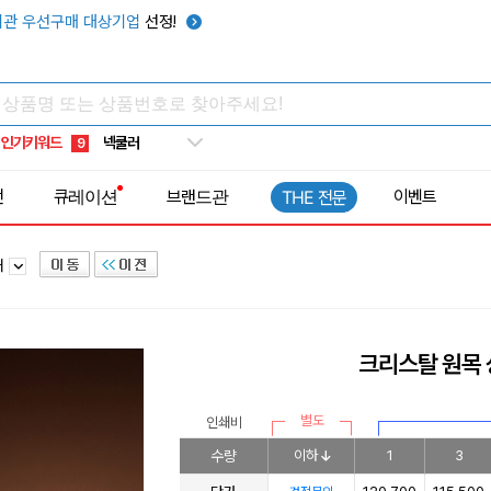
키캡
5
관 우선구매 대상기업
선정!
우산
6
텀블러
7
쿨토시
8
인기키워드
넥쿨러
9
타포린가방
10
전
큐레이션
브랜드관
이벤트
THE 전문
선풍기
1
패
크리스탈 원목 
별도
인쇄비
수량
이하
1
3