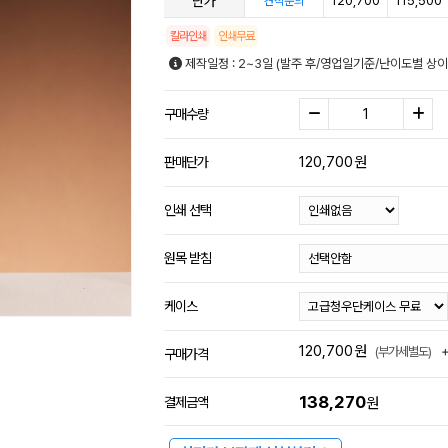
단가
120,700
115,500
견적문의
칼라인쇄
인쇄무료
제작일정 : 2~3일 (발주 후/영업일기준/난이도별 상이
구매수량
120,700
원
판매단가
인쇄 선택
원목 받침
케이스
120,700
원
(부가세별도)
구매가격
138,270
결제금액
원