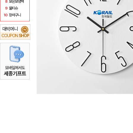
8
보온보냉백
9
물티슈
10
장바구니
대박머니
₩
COUPON
SHOP
모바일에서도
세종기프트