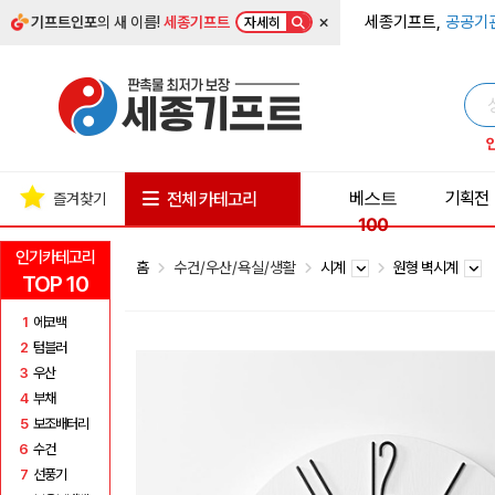
×
세종기프트,
공공기
기프트인포
의 새 이름!
세종기프트
자세히
베스트
기획전
전체 카테고리
즐겨찾기
100
인기카테고리
홈
수건/우산/욕실/생활
시계
원형 벽시계
TOP 10
1
에코백
2
텀블러
3
우산
4
부채
5
보조배터리
6
수건
7
선풍기