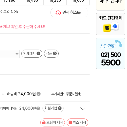
15,860
15,490
15,220
15,000
약속드립니다
난이도별 상이)
견적 히스토리
카드 간편결제
※ 재고 확인 후 주문해 주세요!
상담전화
02) 500
인쇄예시
샘플
5900
원
+
배송비
24,000
(부가세별도,주문시결제)
24,600
회원가입
대박머니적립
원
쇼핑백 제작
박스 제작