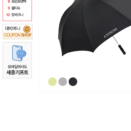
8
보온보냉백
9
물티슈
10
장바구니
대박머니
₩
COUPON
SHOP
모바일에서도
세종기프트