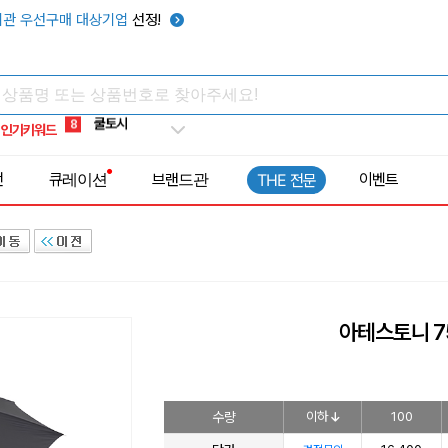
키캡
5
관 우선구매 대상기업
선정!
우산
6
텀블러
7
쿨토시
8
인기키워드
넥쿨러
9
타포린가방
10
전
큐레이션
브랜드관
이벤트
THE 전문
선풍기
1
아테스토니 7
수량
이하
100