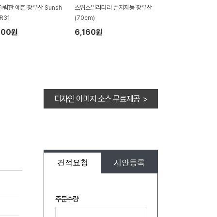
슬림한 예쁜 장우산 Sunsh
스위스밀리터리 폰지자동 장우산
KR31
(70cm)
100원
6,160원
디자인 이미지 소스 무료제공 >
견적요청
시안등록
주문수량