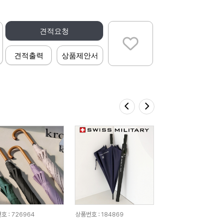
견적요청
견적출력
상품제안서
호 : 726964
상품번호 : 184869