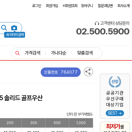
로그인
회원가입
비회원조회
장바구니
질문과답변
회사소개
고객센터 상담문의
02.500.5900
AI 이미지 검색
가격검색
가나다순
맞춤검색
764077
상품번호
공공기관
5 솔리드 골프우산
우선구매
대상기업
BEST →
단위: 원 부가세별도
200
300
500
1,000
최저가
를