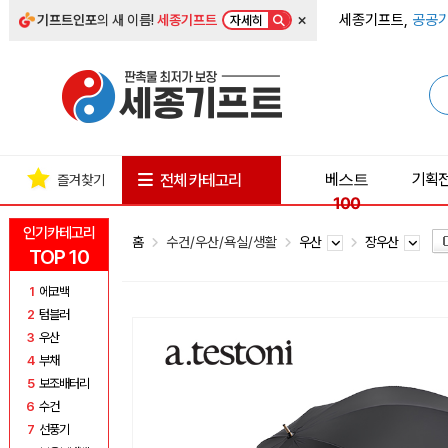
×
세종기프트,
공공기
기프트인포
의 새 이름!
세종기프트
자세히
베스트
기획
전체 카테고리
즐겨찾기
100
인기카테고리
홈
수건/우산/욕실/생활
우산
장우산
TOP 10
1
에코백
2
텀블러
3
우산
4
부채
5
보조배터리
6
수건
7
선풍기