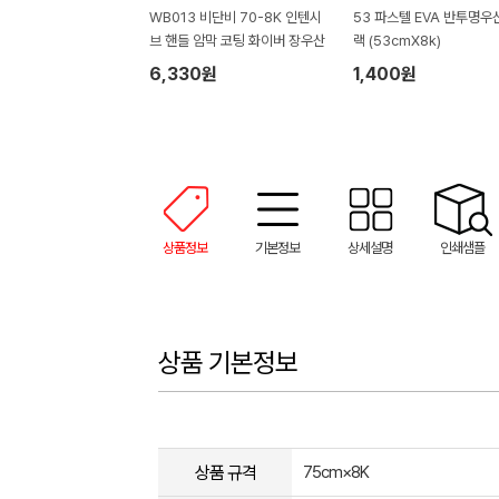
WB013 비단비 70-8K 인텐시
53 파스텔 EVA 반투명우
브 핸들 암막 코팅 화이버 장우산
랙 (53cmX8k)
6,330원
1,400원
상품정보
기본정보
상세설명
인쇄샘플
상품 기본정보
상품 규격
75cm×8K