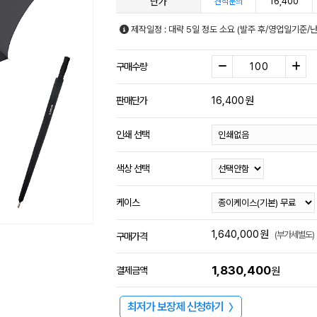
단가
16,400
견적문의
제작일정 : 대략 5일 정도 소요 (발주 후/영업일기준/
구매수량
16,400
원
판매단가
인쇄 선택
색상 선택
케이스
1,640,000
원
(부가세별도)
구매가격
1,830,400
결제금액
원
최저가 보장제 신청하기
〉