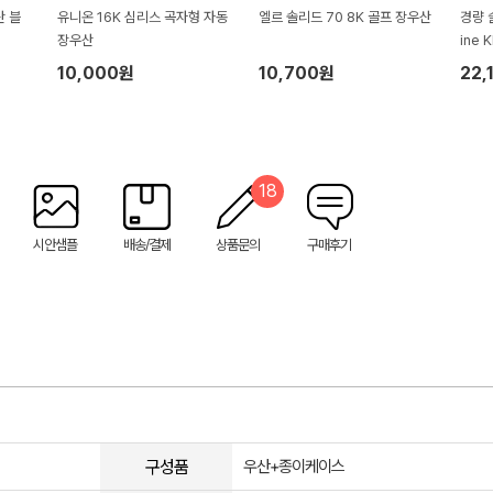
산 블
유니온 16K 심리스 곡자형 자동
엘르 솔리드 70 8K 골프 장우산
경량 
장우산
ine 
10,000원
10,700원
22,
18
시안샘플
배송/결제
상품문의
구매후기
구성품
우산+종이케이스