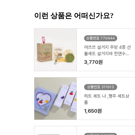
이런 상품은 어떠신가요?
상품번호 770444
어쓰쓰 설거지 주방 4종 선
물세트 설거지바 천연수세
미 제로웨이스트키트
3,770원
상품번호 311613
하트 세트 나 ,행주 세트상
품
1,650원