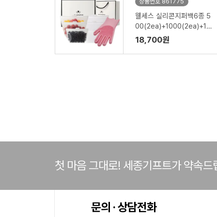
상품번호 861775
웰세스 실리콘지퍼백6종 5
00(2ea)+1000(2ea)+15
00ml(2ea)+실리콘 브러
18,700원
시 설거지 수세미 일체형 고
무장갑 1P 세트
첫 마음 그대로! 세종기프트가 약속드
문의 · 상담전화