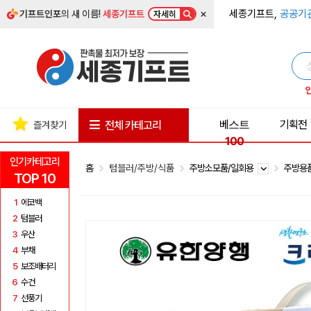
×
세종기프트,
공공기
기프트인포
의 새 이름!
세종기프트
자세히
베스트
기획전
전체 카테고리
즐겨찾기
100
인기카테고리
홈
텀블러/주방/식품
주방소모품/일회용
주방용
TOP 10
1
에코백
2
텀블러
3
우산
4
부채
5
보조배터리
6
수건
7
선풍기