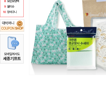
8
보온보냉백
9
물티슈
10
장바구니
대박머니
₩
COUPON
SHOP
모바일에서도
세종기프트