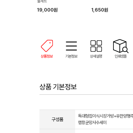
물세트
19,000원
1,650원
상품정보
기본정보
상세설명
인쇄샘플
상품 기본정보
특대형접이식시장가방+유한양행
구성품
랩항균망사수세미