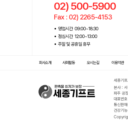
02) 500-5900
Fax : 02) 2265-4153
영업시간 09:00~18:30
점심시간 12:00~13:00
주말 및 공휴일 휴무
회사소개
사회활동
오시는길
이용약관
세종기프트
본사 : 
파주 공장
대표번호 :
통신판매신
건강기능식
Copyrig