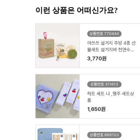
이런 상품은 어떠신가요?
상품번호 770444
어쓰쓰 설거지 주방 4종 선
물세트 설거지바 천연수세
미 제로웨이스트키트
3,770원
상품번호 311613
하트 세트 나 ,행주 세트상
품
1,650원
상품번호 866103