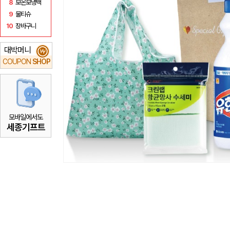
8
보온보냉백
9
물티슈
10
장바구니
대박머니
₩
COUPON
SHOP
모바일에서도
세종기프트