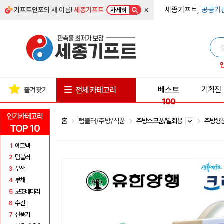
×
세종기프트,
공공기
기프트인포
의 새 이름!
세종기프트
자세히
베스트
기획전
전체 카테고리
즐겨찾기
100
인기카테고리
홈
텀블러/주방/식품
주방소모품/일회용
주방용
TOP 10
1
에코백
2
텀블러
3
우산
4
부채
5
보조배터리
6
수건
7
선풍기