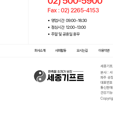
02) 500-5900
Fax : 02) 2265-4153
영업시간 09:00~18:30
점심시간 12:00~13:00
주말 및 공휴일 휴무
회사소개
사회활동
오시는길
이용약관
세종기프트
본사 : 
파주 공장
대표번호 :
통신판매신
건강기능식
Copyrig