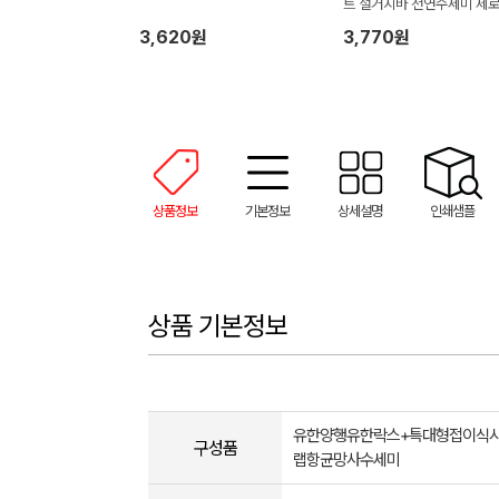
트 설거지바 천연수세미 제
이스트키트
3,620원
3,770원
상품정보
기본정보
상세설명
인쇄샘플
상품 기본정보
유한양행유한락스+특대형접이식
구성품
랩항균망사수세미