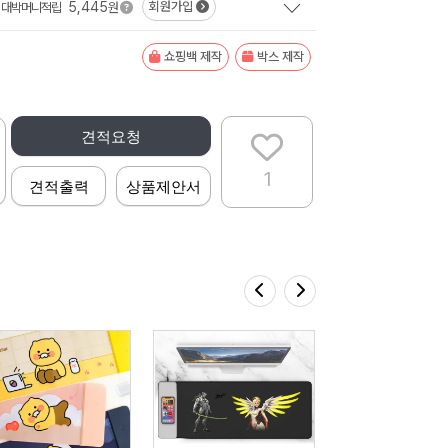
5,445
회원가입
대박머니적립
원
쇼핑백 제작
박스 제작
견적요청
1
견적출력
상품제안서