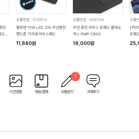
상품번호 : 570513
상품번호 : 648749
상품번
충전
헬프맨 15W LED 고속 무선충전
무선 충전 마우스 장패드 플레오
[카카
 Li
핸드폰 거치대 마우스패드
맥스 PMP-C800
장패드
11,880원
18,000원
25
1
시안샘플
배송/결제
상품문의
구매후기