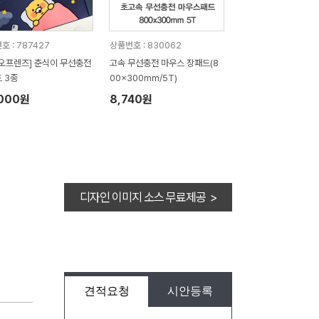
호 : 787427
상품번호 : 830062
오프렌즈] 춘식이 무선충전
고속 무선충전 마우스 장패드(8
 3종
00x300mm/5T)
,000원
8,740원
디자인 이미지 소스 무료제공 >
견적요청
시안등록