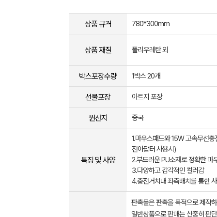
상품 규격
780*300mm
상품 재질
폴리우레탄 외
박스포장수량
1박스 20개
선물포장
아트지 포장
원산지
중국
1.마우스패드와 15W 고속무선충
전아답터 사용시)
특징 및 사양
2.부드러운 PU소재로 정확한 마
3.다양하고 감각적인 컬러감
4.충전거치대 좌측배치를 통한 
판촉물은 판촉을 목적으로 제작하
일반상품으로 판매는 신중히 판단