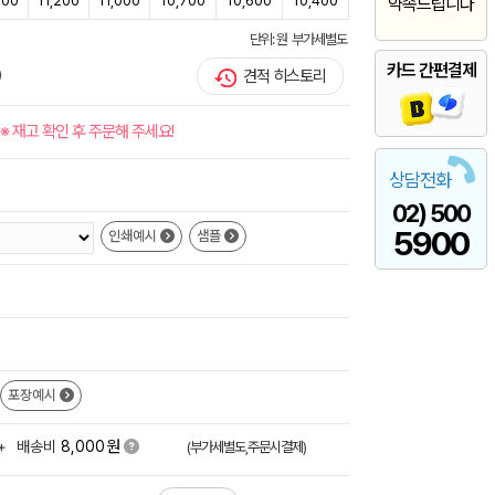
500
11,200
11,000
10,700
10,600
10,400
약속드립니다
단위: 원 부가세별도
카드 간편결제
)
견적 히스토리
※ 재고 확인 후 주문해 주세요!
상담전화
02) 500
5900
인쇄예시
샘플
포장예시
원
+
배송비
8,000
(부가세별도,주문시결제)