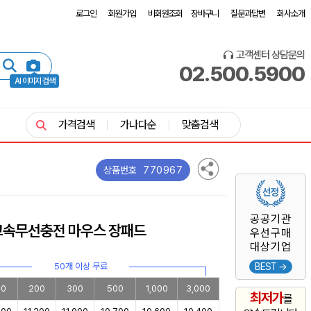
로그인
회원가입
비회원조회
장바구니
질문과답변
회사소개
고객센터 상담문의
02.500.5900
AI 이미지 검색
가격검색
가나다순
맞춤검색
770967
상품번호
공공기관
 고속무선충전 마우스 장패드
우선구매
대상기업
50개 이상 무료
BEST →
00
200
300
500
1,000
3,000
최저가
를