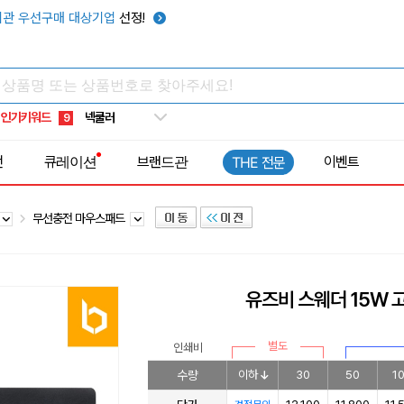
키캡
5
관 우선구매 대상기업
선정!
우산
6
텀블러
7
쿨토시
8
인기키워드
넥쿨러
9
타포린가방
10
전
큐레이션
브랜드관
이벤트
THE 전문
선풍기
1
무선충전 마우스패드
유즈비 스웨더 15W
별도
인쇄비
수량
이하
30
50
1