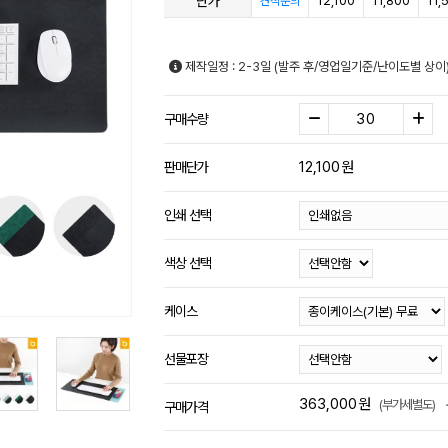
단가
12,100
11,800
11,
견적문의
제작일정 : 2-3일 (발주 후/영업일기준/난이도별 상이
구매수량
12,100
원
판매단가
인쇄 선택
색상 선택
케이스
선물포장
363,000
원
(부가세별도)
구매가격