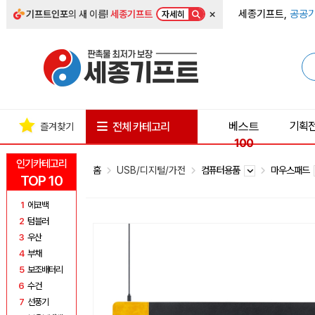
×
세종기프트,
공공기
기프트인포
의 새 이름!
세종기프트
자세히
베스트
기획
전체 카테고리
즐겨찾기
100
인기카테고리
홈
USB/디지털/가전
컴퓨터용품
마우스패드
TOP 10
1
에코백
2
텀블러
3
우산
4
부채
5
보조배터리
6
수건
7
선풍기