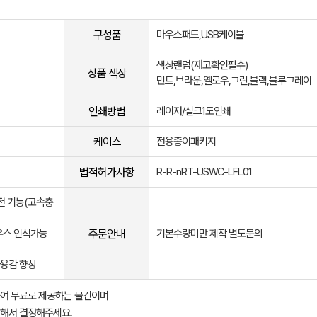
구성품
마우스패드,USB케이블
색상랜덤(재고확인필수)
상품 색상
민트,브라운,옐로우,그린,블랙,블루그레이
인쇄방법
레이저/실크1도인쇄
케이스
전용종이패키지
법적허가사항
R-R-nRT-USWC-LFL01
전 기능(고속충
주문안내
우스 인식가능
기본수량미만 제작 별도문의
사용감 향상
여 무료로 제공하는 물건이며
해서 결정해주세요.