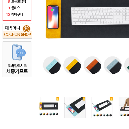
8
보온보냉백
9
물티슈
10
장바구니
대박머니
₩
COUPON
SHOP
모바일에서도
세종기프트