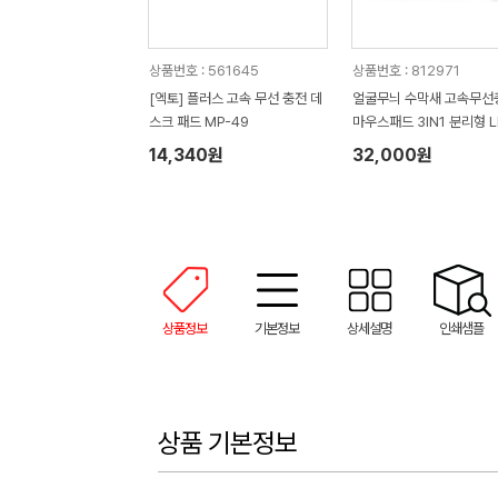
상품번호 : 561645
상품번호 : 812971
[엑토] 플러스 고속 무선 충전 데
얼굴무늬 수막새 고속무선
스크 패드 MP-49
마우스패드 3IN1 분리형 LED
ght
14,340원
32,000원
상품정보
기본정보
상세설명
인쇄샘플
상품 기본정보