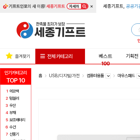
×
세종기프트,
공공기
기프트인포
의 새 이름!
세종기프트
자세히
베스트
기획전
전체 카테고리
즐겨찾기
100
인기카테고리
홈
USB/디지털/가전
컴퓨터용품
마우스패드
TOP 10
1
에코백
2
텀블러
3
우산
4
부채
5
보조배터리
6
수건
7
선풍기