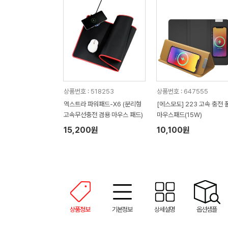
상품번호 : 518253
상품번호 : 647555
엑스트라 파워패드-X6 (분리형
[에스모도] 223 고속 충전 
고속무선충전 겸용 마우스 패드)
마우스패드(15W)
15,200원
10,100원
상품정보
기본정보
상세설명
옵션샘플