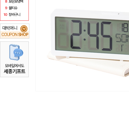
8
보온보냉백
9
물티슈
10
장바구니
대박머니
₩
COUPON
SHOP
모바일에서도
세종기프트