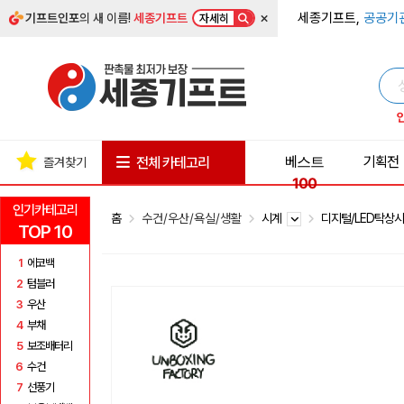
×
세종기프트,
공공기
기프트인포
의 새 이름!
세종기프트
자세히
베스트
기획전
전체 카테고리
즐겨찾기
100
인기카테고리
홈
수건/우산/욕실/생활
시계
디지털/LED탁상
TOP 10
1
에코백
2
텀블러
3
우산
4
부채
5
보조배터리
6
수건
7
선풍기