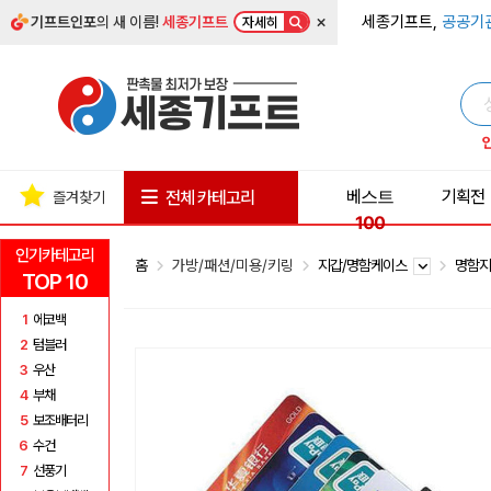
×
세종기프트,
공공기
기프트인포
의 새 이름!
세종기프트
자세히
베스트
기획전
전체 카테고리
즐겨찾기
100
인기카테고리
홈
가방/패션/미용/키링
지갑/명함케이스
명함지
TOP 10
1
에코백
2
텀블러
3
우산
4
부채
5
보조배터리
6
수건
7
선풍기