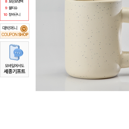
8
보온보냉백
9
물티슈
10
장바구니
대박머니
₩
COUPON
SHOP
모바일에서도
세종기프트