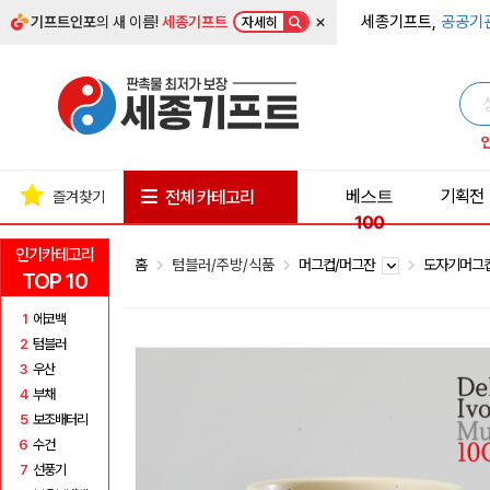
×
세종기프트,
공공기
기프트인포
의 새 이름!
세종기프트
자세히
베스트
기획전
전체 카테고리
즐겨찾기
100
인기카테고리
홈
텀블러/주방/식품
머그컵/머그잔
도자기머그
TOP 10
1
에코백
2
텀블러
3
우산
4
부채
5
보조배터리
6
수건
7
선풍기