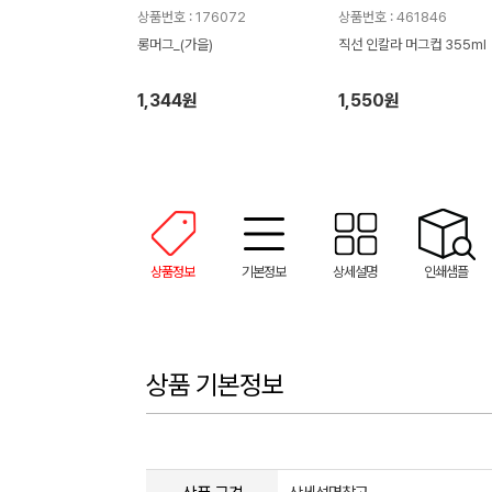
상품번호 : 176072
상품번호 : 461846
롱머그_(가을)
직선 인칼라 머그컵 355ml
1,344원
1,550원
상품정보
기본정보
상세설명
인쇄샘플
상품 기본정보