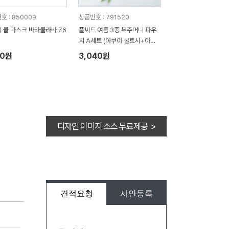
호 : 850009
상품번호 : 791520
 쿨 마스크 바라클라바 Z6
플씨드 여름 3종 복주머니 파우
치 A세트 (아쿠아 쿨토시+아이
스 쿨스카프)
40원
3,040원
디자인 이미지 소스 무료제공 >
견적요청
시안등록