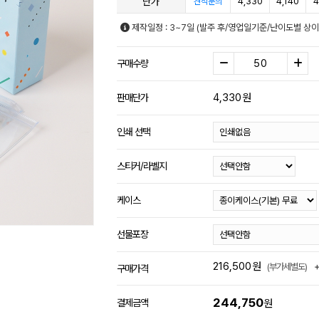
단가
4,330
4,140
4
견적문의
제작일정 : 3~7일 (발주 후/영업일기준/난이도별 상이
구매수량
4,330
원
판매단가
인쇄 선택
스티커/라벨지
케이스
선물포장
216,500
원
(부가세별도)
구매가격
244,750
결제금액
원