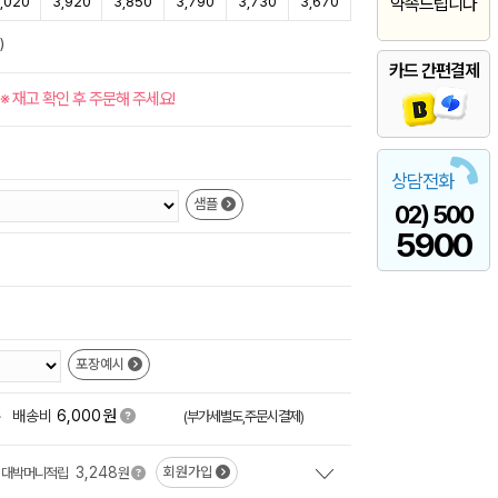
,020
3,920
3,850
3,790
3,730
3,670
약속드립니다
)
카드 간편결제
※ 재고 확인 후 주문해 주세요!
상담전화
샘플
02) 500
5900
포장예시
원
+
배송비
6,000
(부가세별도,주문시결제)
3,248
회원가입
대박머니적립
원