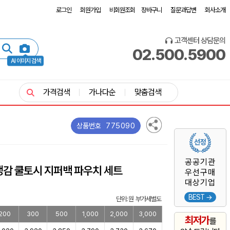
로그인
회원가입
비회원조회
장바구니
질문과답변
회사소개
고객센터 상담문의
02.500.5900
AI 이미지 검색
가격검색
가나다순
맞춤검색
775090
상품번호
공공기관
냉감 쿨토시 지퍼백 파우치 세트
우선구매
대상기업
BEST →
단위: 원 부가세별도
200
300
500
1,000
2,000
3,000
최저가
를