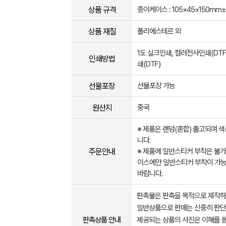
상품 규격
종이케이스 : 105×45×150mm
상품 재질
폴리에스테르 외
1도 실크인쇄, 컬러전사인쇄(DTF
인쇄방법
쇄(DTF)
선물포장
선물포장 가능
원산지
중국
※ 제품은 랜덤(혼합) 출고되며 
니다.
주문안내
※ 제품에 일반스티커 부착은 불
이스에만 일반스티커 부착이 가능
바랍니다.
판촉물은 판촉을 목적으로 제작하
일반상품으로 판매는 신중히 판단
판촉상품 안내
제공되는 상품의 사진은 이해를 