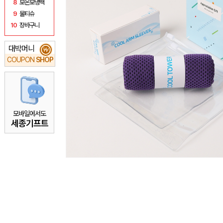
8
보온보냉백
9
물티슈
10
장바구니
대박머니
₩
COUPON
SHOP
모바일에서도
세종기프트