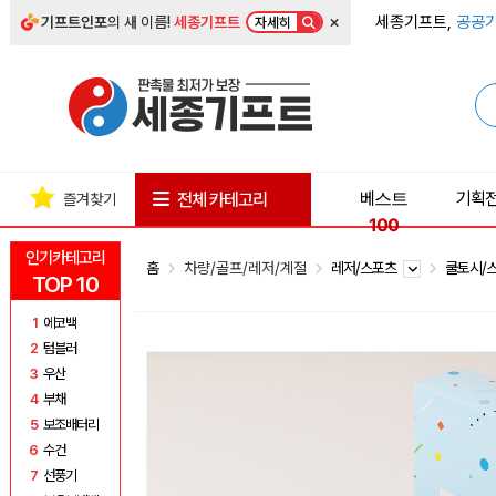
×
세종기프트,
공공기
기프트인포
의 새 이름!
세종기프트
자세히
베스트
기획
전체 카테고리
즐겨찾기
100
인기카테고리
홈
차량/골프/레저/계절
레저/스포츠
쿨토시/
TOP 10
1
에코백
2
텀블러
3
우산
4
부채
5
보조배터리
6
수건
7
선풍기