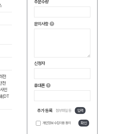
주문수량
스
문의사항
신청자
컬러전
원단전
휴대폰
전사인
쇄(DT
추가 등록
첨부파일 등
입력
개인정보 수집이용 동의
확인