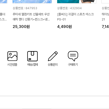
상품번호 : 847953
상품번호 : 432904
상품번
 폴더
루티네 웰컴키트 선물세트 우산
[플씨드] 귀걸이 스포츠 마스크
하이딩
스크
애착 핸디 선풍기+썬스크+냉장
PS-01
21
고쿨토시
25,300원
4,490원
7,1
시안샘플
배송/결제
상품문의
구매후기