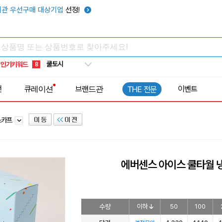
키캡
5
관 우선구매 대상기업
선정!
우산
6
텀블러
7
쿨토시
8
인기키워드
넥쿨러
9
타포린가방
10
전
큐레이션
브랜드관
이벤트
THE 전문
선풍기
1
스카프
에버센스 아이스 쿨타월 
수량
이하
50
100