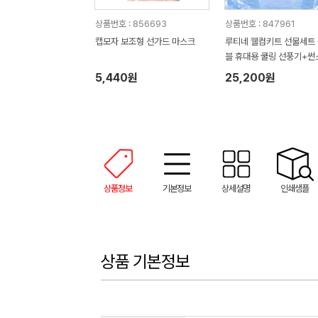
상품번호 : 856693
상품번호 : 847961
캡모자 보조형 선가드 마스크
루티네 웰컴키트 선물세트
블 휴대용 쿨링 선풍기+썬
+냉장고쿨토시
5,440원
25,200원
상품정보
기본정보
상세설명
인쇄샘플
상품 기본정보