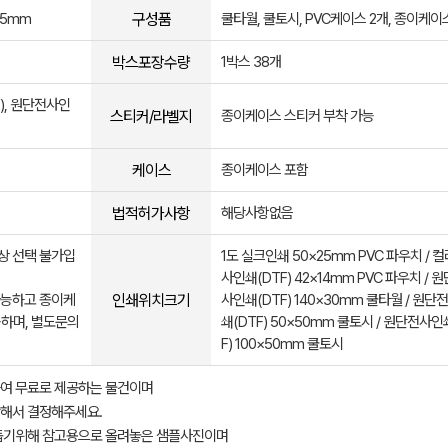
구성품
±5mm
쿨타월, 쿨토시, PVC케이스 2개, 종이케이
박스포장수량
1박스 38개
), 원단전사인
스티커/라벨지
종이케이스 스티커 부착 가능
케이스
종이케이스 포함
법적허가사항
해당사항없음
색상 선택 불가입
1도 실크인쇄 50×25mm PVC 파우치 / 
사인쇄(DTF) 42×14mm PVC 파우치 / 
인쇄위치크기
가능하고 종이케
사인쇄(DTF) 140×30mm 쿨타월 / 원단
하며, 별도문의
쇄(DTF) 50×50mm 쿨토시 / 원단전사인
F) 100×50mm 쿨토시
여 무료로 제공하는 물건이며
해서 결정해주세요.
돕기위해 참고용으로 올려놓은 샘플사진이며