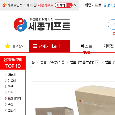
×
세종기프트,
공공기
기프트인포
의 새 이름!
세종기프트
자세히
베스트
기획전
전체 카테고리
즐겨찾기
100
인기카테고리
홈
텀블러/주방/식품
텀블러/보온보냉병
텀블러
TOP 10
1
에코백
2
텀블러
3
우산
4
부채
5
보조배터리
6
수건
7
선풍기