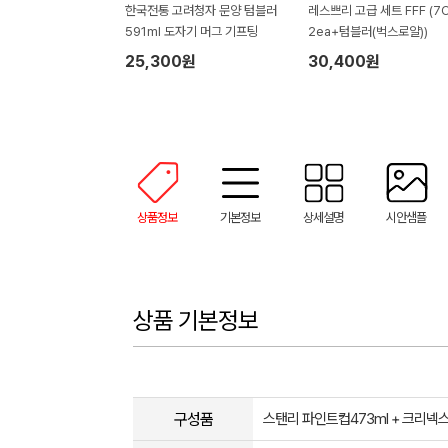
한국전통 고려청자 문양 텀블러
레스쁘리 고급 세트 FFF (7
591ml 도자기 머그 기프팅
2ea+텀블러(벅스로얄))
25,300원
30,400원
상품정보
기본정보
상세설명
시안샘플
상품 기본정보
구성품
스탠리 파인트컵473ml + 크리