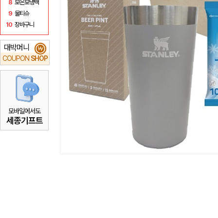
8
보온보냉백
9
물티슈
10
장바구니
대박머니
₩
COUPON
SHOP
모바일에서도
세종기프트