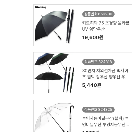
상품번호 659238
키르히탁 75 초경량 올카본
UV 암막우산
19,600원
상품번호 824318
30인치 자외선차단 빅사이
즈 암막 장우산 양우산 우양
산 대형우산 골프우산//인
5,440원
쇄제작가능
상품번호 824325
투명자동비닐우산(블랙) 투
명비닐우산 투명자동우산 /
인쇄제작가능(53-8K)