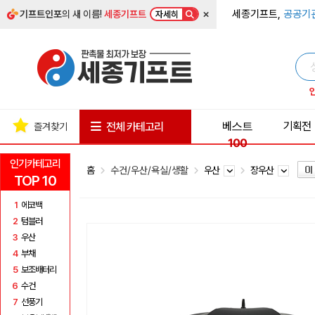
×
세종기프트,
공공기
기프트인포
의 새 이름!
세종기프트
자세히
베스트
기획전
전체 카테고리
즐겨찾기
100
인기카테고리
홈
수건/우산/욕실/생활
우산
장우산
TOP 10
1
에코백
2
텀블러
3
우산
4
부채
5
보조배터리
6
수건
7
선풍기