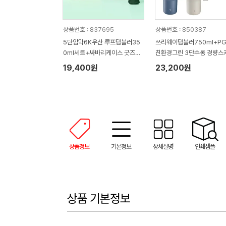
상품번호 : 837695
상품번호 : 850387
5단암막6K우산 루프텀블러35
쓰리웨이텀블러750ml+P
0ml세트+싸바리케이스 굿즈세
친환경그린 3단수동 경량스
트
19,400원
23,200원
상품정보
기본정보
상세설명
인쇄샘플
상품 기본정보