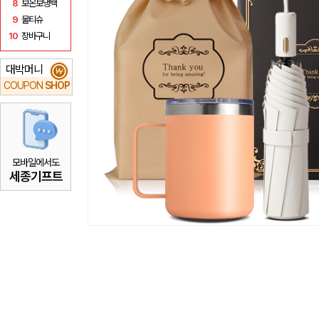
8
보온보냉백
9
물티슈
10
장바구니
대박머니
₩
COUPON
SHOP
모바일에서도
세종기프트