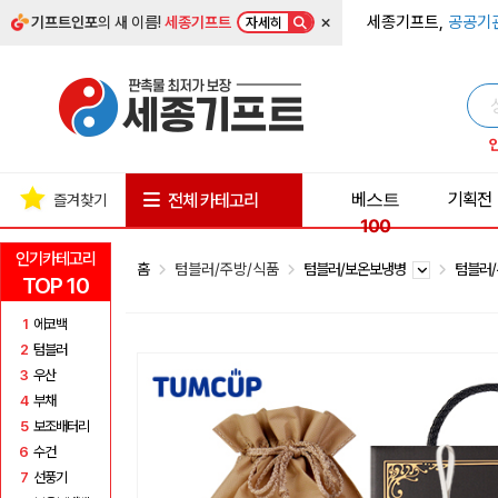
×
세종기프트,
공공기
기프트인포
의 새 이름!
세종기프트
자세히
베스트
기획전
전체 카테고리
즐겨찾기
100
인기카테고리
홈
텀블러/주방/식품
텀블러/보온보냉병
텀블러
TOP 10
1
에코백
2
텀블러
3
우산
4
부채
5
보조배터리
6
수건
7
선풍기