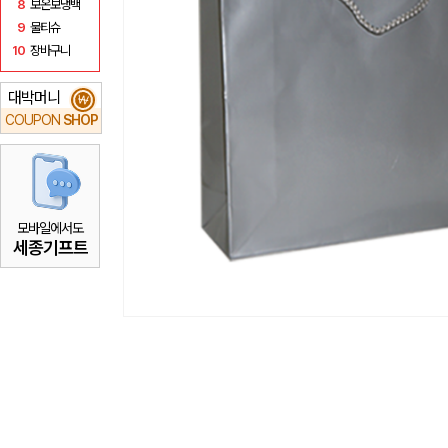
8
보온보냉백
9
물티슈
10
장바구니
대박머니
₩
COUPON
SHOP
모바일에서도
세종기프트