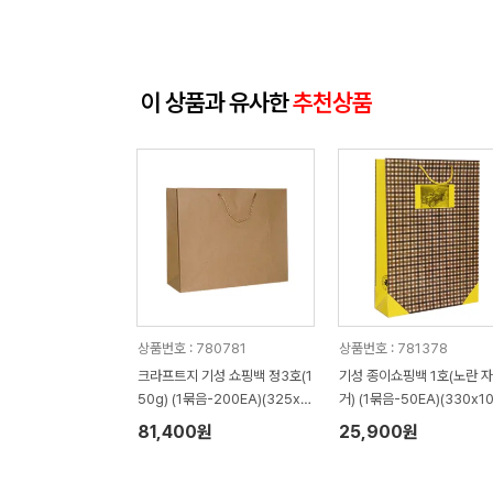
이 상품과 유사한
추천상품
상품번호 : 780781
상품번호 : 781378
크라프트지 기성 쇼핑백 정3호(1
기성 종이쇼핑백 1호(노란 
50g) (1묶음-200EA)(325x1
거) (1묶음-50EA)(330x1
10x285mm)
450mm)
81,400원
25,900원