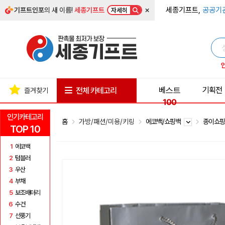
×
세종기프트,
공공기
기프트인포
의 새 이름!
세종기프트
자세히
베스트
기획전
전체 카테고리
즐겨찾기
100
인기카테고리
홈
가방/패션/미용/키링
에코백/쇼핑백
종이쇼
TOP 10
1
에코백
2
텀블러
3
우산
4
부채
5
보조배터리
6
수건
7
선풍기