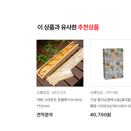
이 상품과 유사한
추천상품
상품번호 : 692755
상품번호 : 781186
카페 크라프트 창봉투110*600
기성 종이쇼핑백 6호(꽃다발) 
*55mm
묶음-100EA)(180x80x3
mm)
견적문의
40,700원