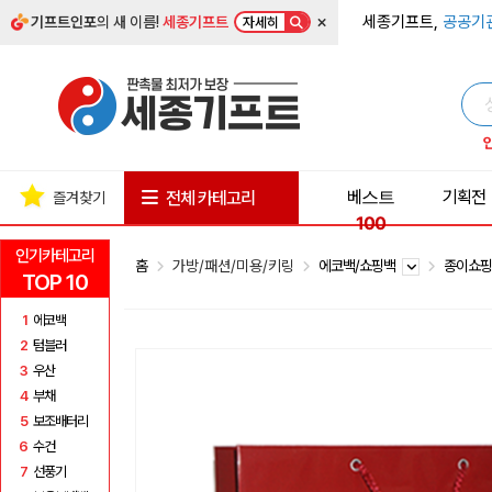
×
세종기프트,
공공기
기프트인포
의 새 이름!
세종기프트
자세히
베스트
기획전
전체 카테고리
즐겨찾기
100
인기카테고리
홈
가방/패션/미용/키링
에코백/쇼핑백
종이쇼
TOP 10
1
에코백
2
텀블러
3
우산
4
부채
5
보조배터리
6
수건
7
선풍기