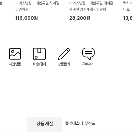
불
아이스냉감 그래핀듀얼 사계절
아이스냉감 그래핀듀얼 에어홀
럭셔리
양면이불
사계절 경추베개 - 반달형
티브 
116,600원
28,200원
13,
시안샘플
배송/결제
상품문의
구매후기
상품 재질
폴리에스터, 부직포