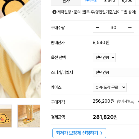
단가
8,540
8,200
견적문의
제작일정 : 문의 (발주 후/영업일기준/난이도별 상이)
구매수량
8,540
원
판매단가
옵션 선택
스티커/라벨지
케이스
256,200
원
(부가세별도)
구매가격
281,820
결제금액
원
최저가 보장제 신청하기
〉