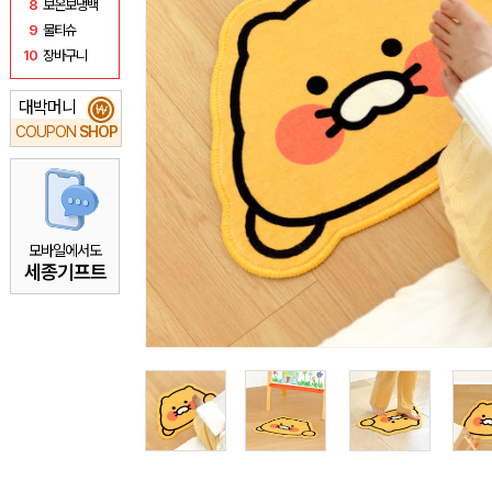
8
보온보냉백
9
물티슈
10
장바구니
대박머니
₩
COUPON
SHOP
모바일에서도
세종기프트