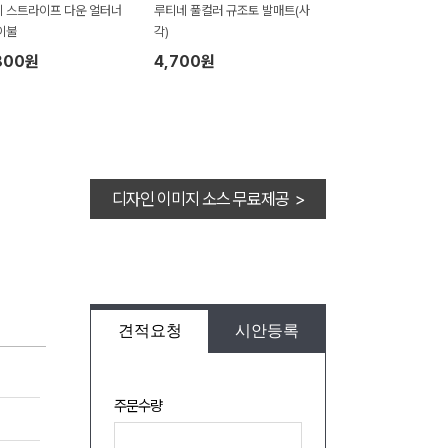
 스트라이프 다운 얼터너
루티네 풀컬러 규조토 발매트(사
이불
각)
800원
4,700원
디자인 이미지 소스 무료제공 >
견적요청
시안등록
주문수량