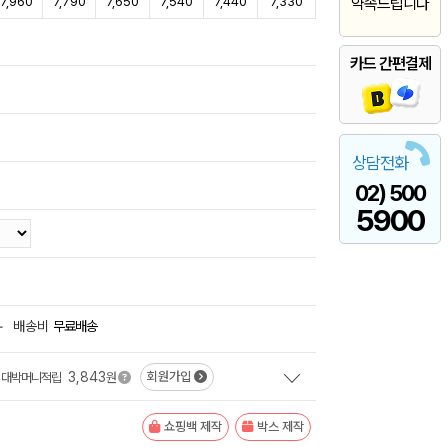
7,960
7,790
7,650
7,540
7,440
7,330
약속드립니다
카드 간편결제
상담전화
02) 500
5900
+
배송비
무료배송
3,843
회원가입
대박머니적립
원
쇼핑백 제작
박스 제작