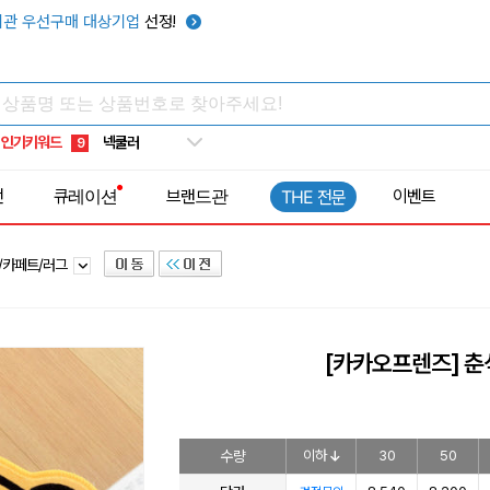
키캡
5
관 우선구매 대상기업
선정!
우산
6
텀블러
7
쿨토시
8
인기키워드
넥쿨러
9
타포린가방
10
전
큐레이션
브랜드관
이벤트
THE 전문
선풍기
1
/카페트/러그
[카카오프렌즈] 춘
수량
이하
30
50