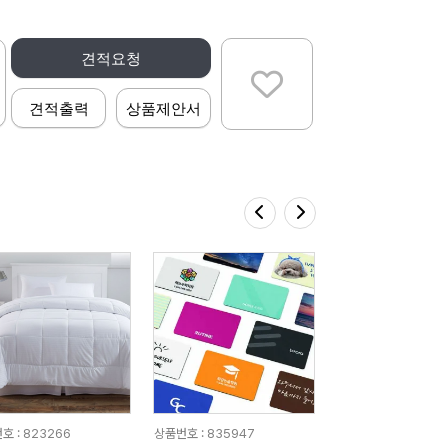
견적요청
견적출력
상품제안서
호 : 823266
상품번호 : 835947