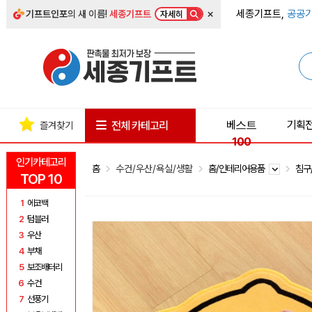
×
세종기프트,
공공기
기프트인포
의 새 이름!
세종기프트
자세히
베스트
기획
전체 카테고리
즐겨찾기
100
인기카테고리
홈
수건/우산/욕실/생활
홈/인테리어용품
침구
TOP 10
1
에코백
2
텀블러
3
우산
4
부채
5
보조배터리
6
수건
7
선풍기