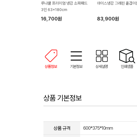
루나쿨 프리미엄 냉감 소파패드
아이스냉감 그래핀 홑겹이
3인 63x180cm
16,700원
83,900원
상품정보
기본정보
상세설명
인쇄샘플
상품 기본정보
상품 규격
600*375*10mm