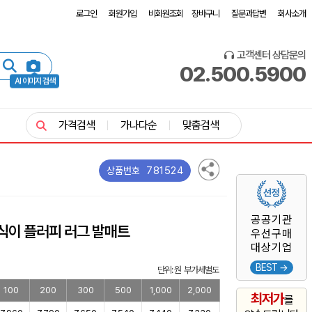
로그인
회원가입
비회원조회
장바구니
질문과답변
회사소개
고객센터 상담문의
02.500.5900
AI 이미지 검색
가격검색
가나다순
맞춤검색
781524
상품번호
공공기관
식이 플러피 러그 발매트
우선구매
대상기업
BEST →
단위: 원 부가세별도
100
200
300
500
1,000
2,000
최저가
를