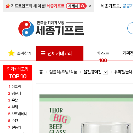
×
세종기프트,
공공기
기프트인포
의 새 이름!
세종기프트
자세히
베스트
기획
전체 카테고리
즐겨찾기
100
인기카테고리
홈
텀블러/주방/식품
물컵/종이컵
유리컵/글
TOP 10
1
에코백
2
텀블러
3
우산
4
부채
5
보조배터리
6
수건
7
선풍기