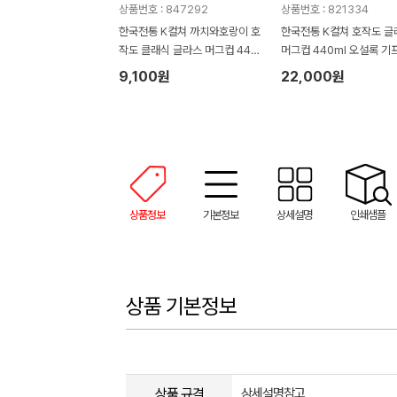
상품번호 : 847292
상품번호 : 821334
한국전통 K컬쳐 까치와호랑이 호
한국전통 K컬쳐 호작도 글
작도 클래식 글라스 머그컵 440
머그컵 440ml 오설록 기
ml (보자기 포장)
(보자기 포장)
9,100원
22,000원
상품정보
기본정보
상세설명
인쇄샘플
상품 기본정보
상품 규격
상세설명참고