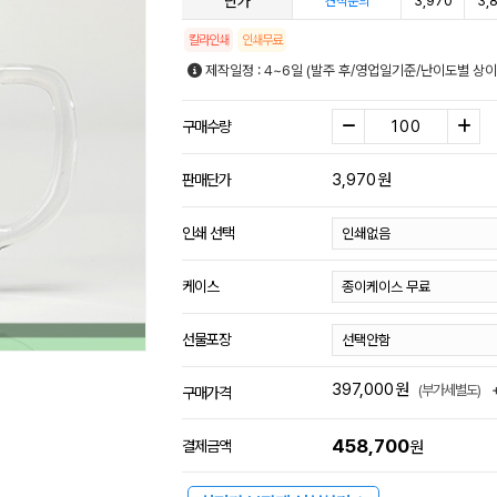
단가
3,970
3,
견적문의
칼라인쇄
인쇄무료
제작일정 : 4~6일 (발주 후/영업일기준/난이도별 상이
구매수량
3,970
원
판매단가
인쇄 선택
케이스
선물포장
397,000
원
(부가세별도)
구매가격
458,700
결제금액
원