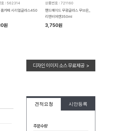
호 : 562314
상품번호 : 721160
z 홈카페 시리얼글라스450
핸드메이드 무광글라스 무브온_
리엔비어캔350ml
30원
3,750원
디자인 이미지 소스 무료제공 >
견적요청
시안등록
주문수량