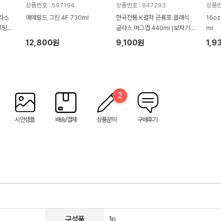
상품번호 : 597194
상품번호 : 847293
상품번
라스
애매랄드 그린 4F 730ml
한국전통 K컬쳐 곤룡포 클래식
16o
프팅
글라스 머그컵 440ml (보자기
ml
포장)
12,800원
9,100원
1,9
2
시안샘플
배송/결제
상품문의
구매후기
구성품
1p