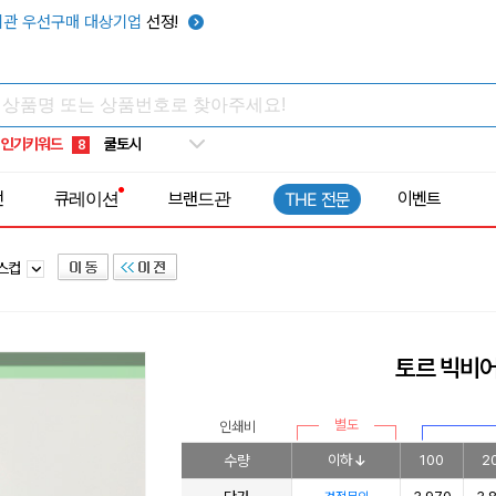
키캡
5
관 우선구매 대상기업
선정!
우산
6
텀블러
7
쿨토시
8
인기키워드
넥쿨러
9
타포린가방
10
전
큐레이션
브랜드관
이벤트
THE 전문
선풍기
1
라스컵
토르 빅비어
별도
인쇄비
수량
이하
100
2