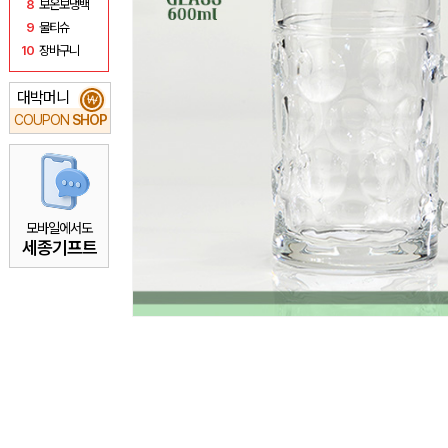
8
보온보냉백
9
물티슈
10
장바구니
대박머니
₩
COUPON
SHOP
모바일에서도
세종기프트