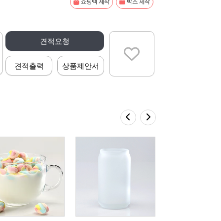
쇼핑백 제작
박스 제작
견적요청
견적출력
상품제안서