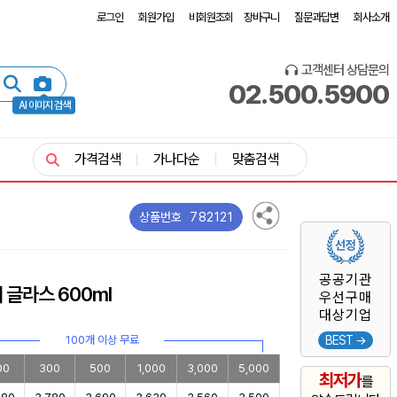
로그인
회원가입
비회원조회
장바구니
질문과답변
회사소개
고객센터 상담문의
02.500.5900
AI 이미지 검색
가격검색
가나다순
맞춤검색
782121
상품번호
공공기관
 글라스 600ml
우선구매
대상기업
100개 이상 무료
BEST →
00
300
500
1,000
3,000
5,000
최저가
를