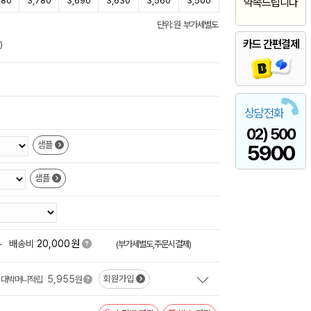
880
3,780
3,690
3,630
3,560
3,500
약속드립니다
단위: 원 부가세별도
카드 간편결제
)
상담전화
02) 500
샘플
5900
샘플
원
+
배송비
20,000
(부가세별도,주문시결제)
5,955
회원가입
대박머니적립
원