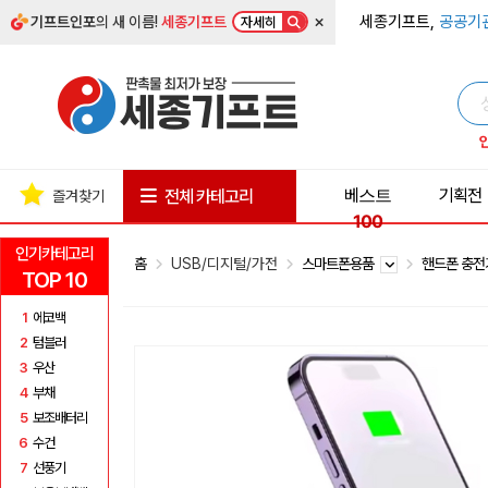
×
세종기프트,
공공기
기프트인포
의 새 이름!
세종기프트
자세히
베스트
기획전
전체 카테고리
즐겨찾기
100
인기카테고리
홈
USB/디지털/가전
스마트폰용품
핸드폰 충
TOP 10
1
에코백
2
텀블러
3
우산
4
부채
5
보조배터리
6
수건
7
선풍기