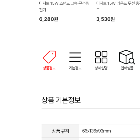
디지토 15W 스탠드 고속 무선충
디지토 15W 라운드 무선 
전기
드
6,280원
3,530원
상품정보
기본정보
상세설명
인쇄샘플
상품 기본정보
상품 규격
66x136x93mm