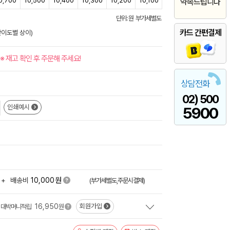
0,700
10,500
10,400
10,300
10,200
10,100
약속드립니다
단위: 원 부가세별도
카드 간편결제
난이도별 상이)
※ 재고 확인 후 주문해 주세요!
상담전화
02) 500
인쇄예시
5900
원
+
배송비
10,000
(부가세별도,주문시결제)
16,950
회원가입
대박머니적립
원