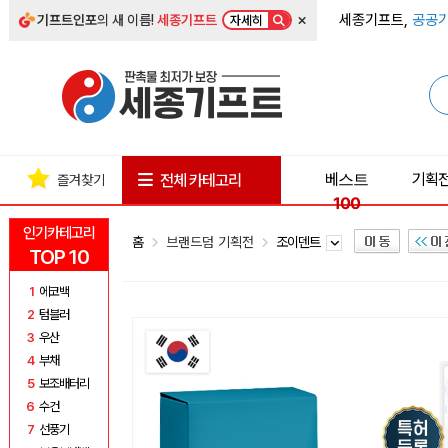
×
세종기프트,
공공기
기프트인포
의 새 이름!
세종기프트
자세히
베스트
기획
전체 카테고리
즐겨찾기
100
인기카테고리
홈
브랜드덤 기획전
조이덴트
TOP 10
1
에코백
2
텀블러
3
우산
4
부채
5
보조배터리
6
수건
7
선풍기