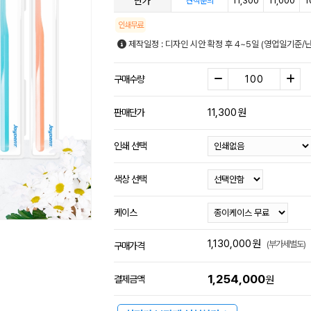
단가
11,300
11,000
1
견적문의
인쇄무료
제작일정 : 디자인 시안 확정 후 4~5일 (영업일기준/
구매수량
11,300
원
판매단가
인쇄 선택
색상 선택
케이스
1,130,000
원
(부가세별도)
구매가격
1,254,000
결제금액
원