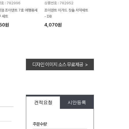
호 : 782996
상품번호 : 782952
엄 조이덴트 7호 여행용세
조이덴트 이가드 칫솔 치약세트
 세트
- DB
850원
4,070원
디자인 이미지 소스 무료제공 >
견적요청
시안등록
주문수량