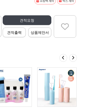
쇼핑백 제작
박스 제작
견적요청
견적출력
상품제안서