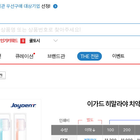
키캡
5
관 우선구매 대상기업
선정!
우산
6
텀블러
7
쿨토시
8
인기키워드
넥쿨러
9
타포린가방
10
전
큐레이션
브랜드관
이벤트
THE 전문
선풍기
1
이가드 히말라야 치약
별도
인쇄비
수량
이하
100
200