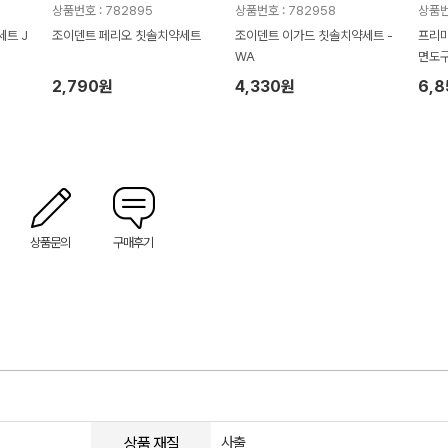
상품번호 : 782895
상품번호 : 782958
상품번
트 J
조이덴트 페리오 칫솔치약세트
조이덴트 이가드 칫솔치약세트 -
프리미
WA
면도구
2,790원
4,330원
6,
상품문의
구매후기
상품 재질
사출