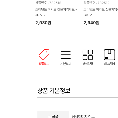
상품번호 : 782518
상품번호 : 782512
조이덴트 이가드 칫솔치약세트 -
조이덴트 이가드 칫솔치약세
JDA-2
CA-2
2,930원
2,940원
상품정보
기본정보
상세설명
배송/결제
상품 기본정보
구성품
상세이미지 참고