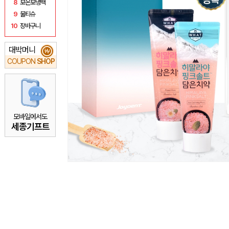
8
보온보냉백
9
물티슈
10
장바구니
대박머니
₩
COUPON
SHOP
모바일에서도
세종기프트