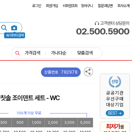
로그인
회원가입
비회원조회
장바구니
질문과답변
회사소개
고객센터 상담문의
02.500.5900
AI 이미지 검색
가격검색
가나다순
맞춤검색
782978
상품번호
공공기관
칫솔 조이덴트 세트 - WC
우선구매
대상기업
100개 이상 무료
BEST →
300
500
1,000
2,000
3,000
5,000
최저가
를