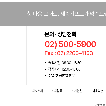
첫 마음 그대로! 세종기프트가 약속드
문의 · 상담전화
02) 500-5900
Fax : 02) 2265-4153
영업시간 09:00~18:30
점심시간 12:00~13:00
주말 및 공휴일 휴무
회사소개
사회활동
오시는길
이용약관
세종기프트