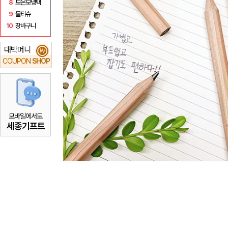
8
보온보냉백
9
물티슈
10
장바구니
대박머니
₩
COUPON
SHOP
모바일에서도
세종기프트