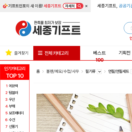
×
세종기프트,
공공기
기프트인포
의 새 이름!
세종기프트
자세히
베스트
기획전
전체 카테고리
즐겨찾기
100
인기카테고리
홈
볼펜/메모/수첩/사무
필기류
연필/연필세트
TOP 10
1
에코백
2
텀블러
3
우산
4
부채
5
보조배터리
6
수건
7
선풍기