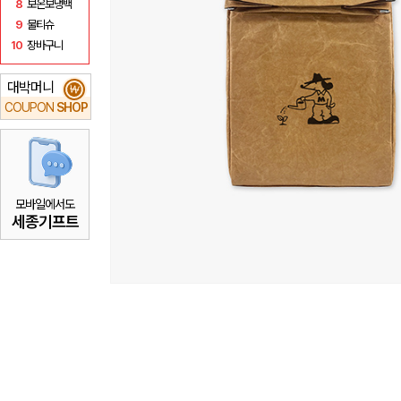
8
보온보냉백
9
물티슈
10
장바구니
대박머니
₩
COUPON
SHOP
모바일에서도
세종기프트