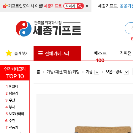
×
세종기프트,
공공기
기프트인포
의 새 이름!
세종기프트
자세히
베스트
기획전
전체 카테고리
즐겨찾기
100
인기카테고리
홈
가방/패션/미용/키링
가방
보온보냉백
TOP 10
1
에코백
2
텀블러
3
우산
4
부채
5
보조배터리
6
수건
7
선풍기