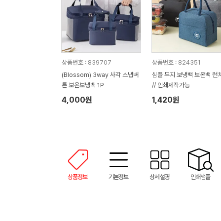
상품번호 : 839707
상품번호 : 824351
(Blossom) 3way 사각 스냅버
심플 무지 보냉백 보온백 런
튼 보온보냉백 1P
// 인쇄제작가능
4,000원
1,420원
상품정보
기본정보
상세설명
인쇄샘플