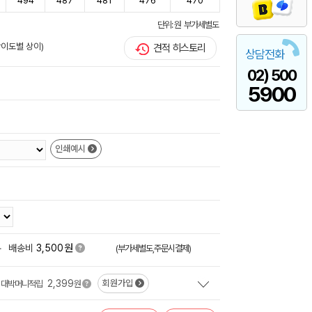
494
487
481
476
470
단위: 원 부가세별도
난이도별 상이)
견적 히스토리
상담전화
02) 500
5900
인쇄예시
원
+
배송비
3,500
(부가세별도,주문시결제)
2,399
회원가입
대박머니적립
원