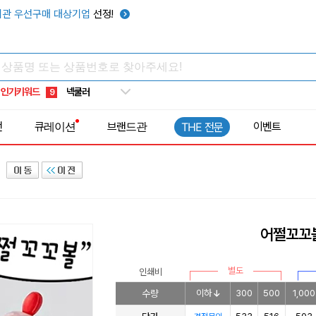
키캡
5
관 우선구매 대상기업
선정!
우산
6
텀블러
7
쿨토시
8
인기키워드
넥쿨러
9
타포린가방
10
전
큐레이션
브랜드관
이벤트
THE 전문
선풍기
1
어쩔꼬꼬
별도
인쇄비
수량
이하
300
500
1,000