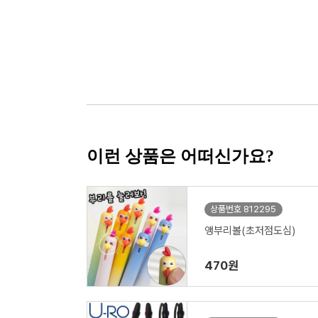
이런 상품은 어떠신가요?
상품번호 812295
앵부리볼(초저점도심)
470원