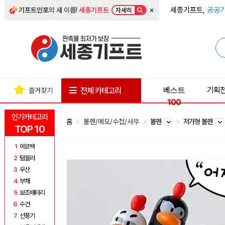
×
세종기프트,
공공기
기프트인포
의 새 이름!
세종기프트
자세히
베스트
기획
전체 카테고리
즐겨찾기
100
인기카테고리
홈
볼펜/메모/수첩/사무
볼펜
저가형 볼펜
TOP 10
1
에코백
2
텀블러
3
우산
4
부채
5
보조배터리
6
수건
7
선풍기