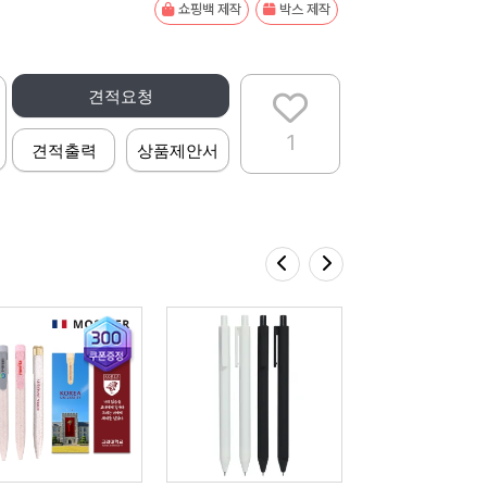
쇼핑백 제작
박스 제작
견적요청
1
견적출력
상품제안서