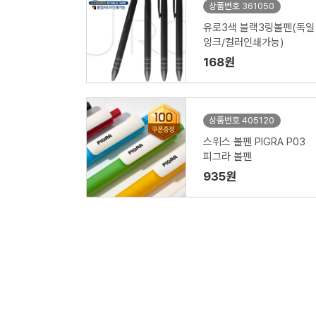
상품번호 361050
유로3색 블랙3링볼펜(독일
잉크/컬러인쇄가능)
168원
상품번호 405120
스위스 볼펜 PIGRA P03
피그라 볼펜
935원