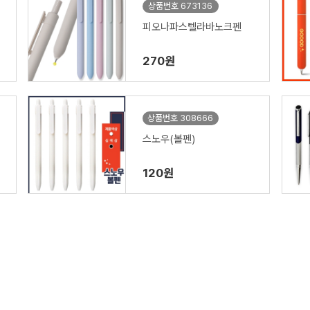
상품번호 673136
피오나파스텔라바노크펜
270원
상품번호 308666
스노우(볼펜)
120원