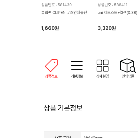
상품번호 : 581430
상품번호 : 588411
클립펜 CLIPEN 굿즈인쇄볼펜
uni 제트스트림3색(0.38)
1,660원
3,320원
상품정보
기본정보
상세설명
인쇄샘플
상품 기본정보