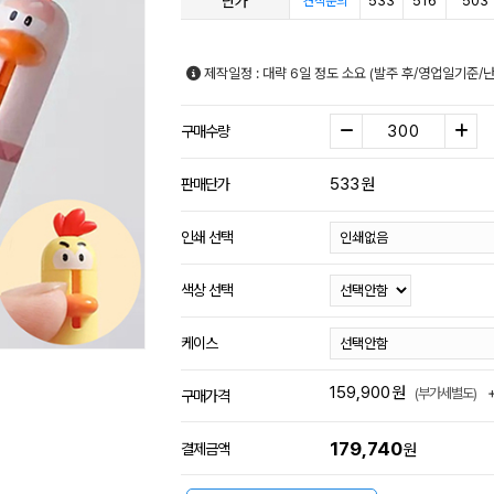
단가
533
516
503
견적문의
제작일정 : 대략 6일 정도 소요 (발주 후/영업일기준/
구매수량
533
원
판매단가
인쇄 선택
색상 선택
케이스
159,900
원
(부가세별도)
구매가격
179,740
결제금액
원