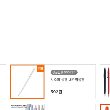
상품번호 660784
샤오미 볼펜 내츄럴볼펜
592원