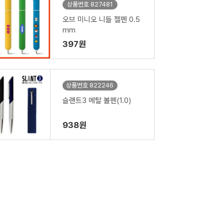
상품번호 827481
오브 미니오 니들 젤펜 0.5
mm
397원
상품번호 822246
슬랜트3 메탈 볼펜(1.0)
938원