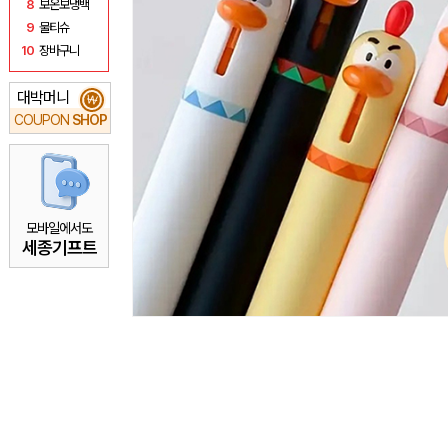
8
보온보냉백
9
물티슈
10
장바구니
대박머니
₩
COUPON
SHOP
모바일에서도
세종기프트