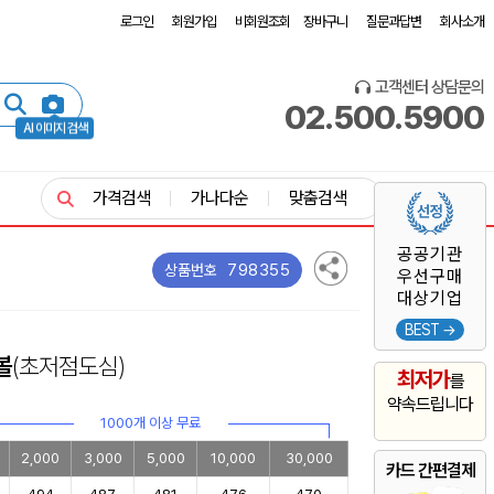
로그인
회원가입
비회원조회
장바구니
질문과답변
회사소개
고객센터 상담문의
02.500.5900
AI 이미지 검색
가격검색
가나다순
맞춤검색
공공기관
798355
상품번호
우선구매
대상기업
BEST →
볼
(초저점도심)
최저가
를
약속드립니다
1000개 이상 무료
2,000
3,000
5,000
10,000
30,000
카드 간편결제