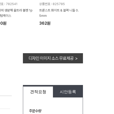
호 : 782541
상품번호 : 825785
에 생분해 울트라 볼펜 1p
트론스트 화이트 & 블랙 니들 0.
스텀케이스
5mm
20원
362원
디자인 이미지 소스 무료제공 >
견적요청
시안등록
주문수량