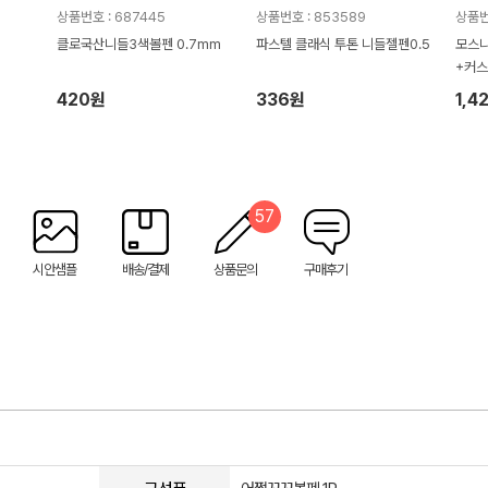
상품번호 : 687445
상품번호 : 853589
상품번
클로국산니들3색볼펜 0.7mm
파스텔 클래식 투톤 니들젤펜0.5
모스니
+커
420원
336원
1,4
57
시안샘플
배송/결제
상품문의
구매후기