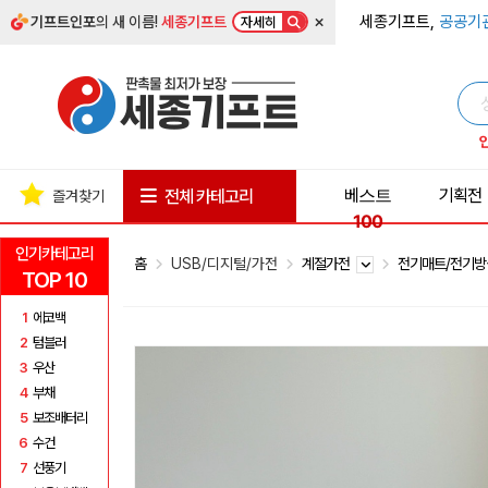
×
세종기프트,
공공기
기프트인포
의 새 이름!
세종기프트
자세히
베스트
기획전
전체 카테고리
즐겨찾기
100
인기카테고리
홈
USB/디지털/가전
계절가전
전기매트/전기
TOP 10
1
에코백
2
텀블러
3
우산
4
부채
5
보조배터리
6
수건
7
선풍기