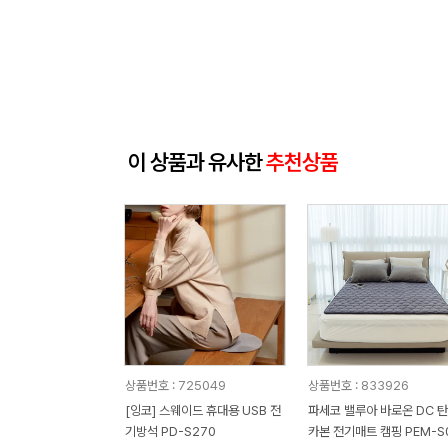
이 상품과 유사한
추천상품
상품번호 : 725049
상품번호 : 833926
[잉코] 스웨이드 휴대용 USB 전
파세코 밸루아 바로온 DC 
기방석 PD-S270
카본 전기매트 캠핑 PEM-S