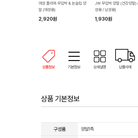
여성 플라워 무압박 & 논슬립 양
JW 무압박 양말 (건강양말) 
말 (여성용)
성용 / 남성용)
2,920원
1,930원
상품정보
기본정보
상세설명
납품사례
상품 기본정보
구성품
양말1족