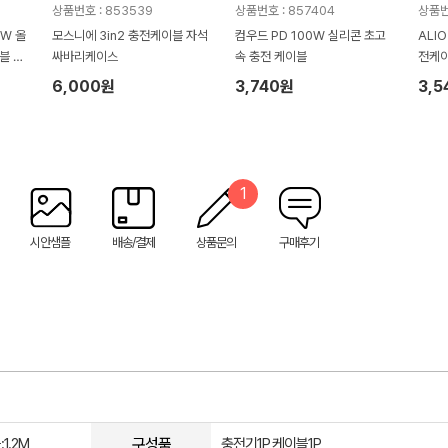
상품번호 : 853539
상품번호 : 857404
상품번
0W 올
모스니에 3in2 충전케이블 자석
컴우드 PD 100W 실리콘 초고
ALI
블 키
싸바리케이스
속 충전 케이블
전케
6,000원
3,740원
3,5
1
시안샘플
배송/결제
상품문의
구매후기
구성품
1.2M
충전기1P,케이블1P