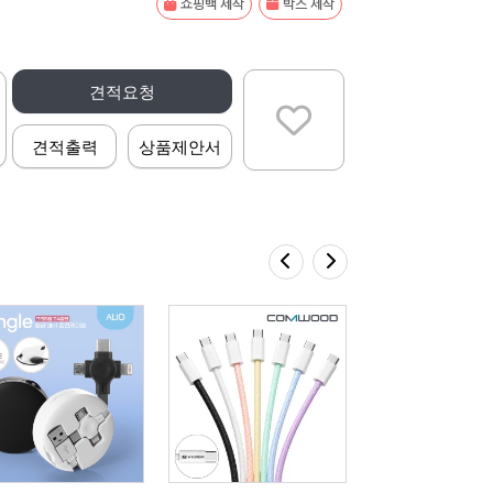
쇼핑백 제작
박스 제작
견적요청
견적출력
상품제안서