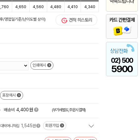
약속드립니다
,760
4,650
4,560
4,480
4,410
4,340
주 후/영업일기준/난이도별 상이)
카드 간편결제
견적 히스토리
상담전화
02) 500
인쇄예시
5900
포장예시
원
+
배송비
4,400
(부가세별도,주문시결제)
1,545
회원가입
대박머니적립
원