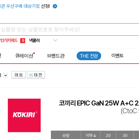
키캡
5
관 우선구매 대상기업
선정!
우산
6
텀블러
7
쿨토시
8
인기키워드
넥쿨러
9
타포린가방
10
전
큐레이션
브랜드관
이벤트
THE 전문
선풍기
1
블
코끼리 EPIC GaN 25W A+C
(Cto
수량
이하
20
30