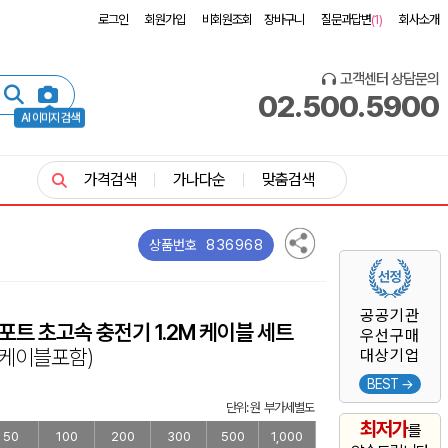
로그인
회원가입
비회원조회
장바구니
질문과답변
(1)
회사소개
고객센터 상담문의
02.500.5900
AI 이미지 검색
가격검색
가나다순
맞춤검색
836968
상품번호
공공기관
 2포트 초고속 충전기 1.2M 케이블 세트
우선구매
C 케이블포함)
대상기업
BEST →
단위: 원 부가세별도
최저가
를
50
100
200
300
500
1,000