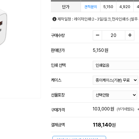
단가
5,150
4,920
4
견적문의
제작일정 : 레이저인쇄:2~3일/실크,전사인쇄:5 (발
구매수량
5,150
원
판매단가
인쇄 선택
케이스
선물포장
103,000
원
(부가세별도)
구매가격
118,140
결제금액
원