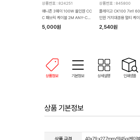
상품번호 : 824251
상품번호 : 845800
애니존 3웨이 100W 올인원 CC
플레이고 CK100 7in1 6
C 패브릭 케이블 2M ANY-C12
인원 거치대겸용 멀티 케이
M-CCC
트
5,000원
2,540원
상품정보
기본정보
상세설명
인쇄샘플
상품 기본정보
상품 규격
40x79 x27.7mm/약45g/케이블: