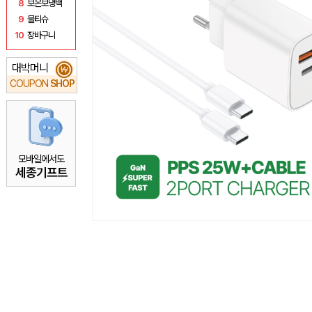
8
보온보냉백
9
물티슈
10
장바구니
대박머니
₩
COUPON
SHOP
모바일에서도
세종기프트