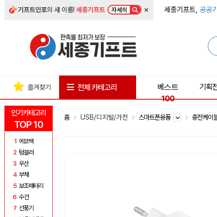
×
세종기프트,
공공기
기프트인포
의 새 이름!
세종기프트
자세히
베스트
기획
전체 카테고리
즐겨찾기
100
인기카테고리
홈
USB/디지털/가전
스마트폰용품
충전케이
TOP 10
1
에코백
2
텀블러
3
우산
4
부채
5
보조배터리
6
수건
7
선풍기