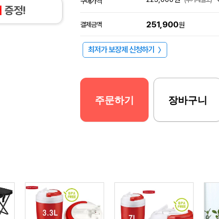
구매가격
개
증정!
251,900
결제금액
원
최저가 보장제 신청하기
〉
주문하기
장바구니