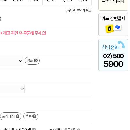
,080
6,950
6,860
6,770
6,700
6,620
약속드립니다
단위: 원 부가세별도
카드 간편결제
)
※ 재고 확인 후 주문해 주세요!
상담전화
02) 500
샘플
5900
포장예시
샘플
원
+
배송비
4,000
(부가세별도,주문시결제)