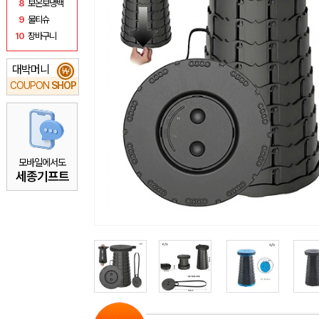
8
보온보냉백
9
물티슈
10
장바구니
대박머니
₩
COUPON
SHOP
모바일에서도
세종기프트