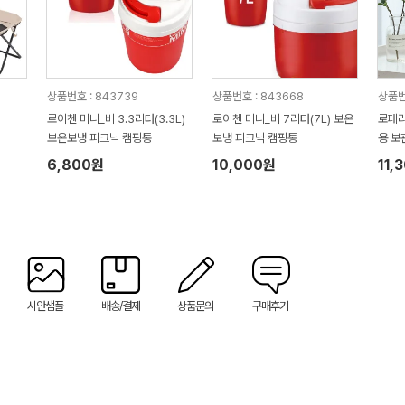
상품번호 : 843739
상품번호 : 843668
상품번
로이첸 미니_비 3.3리터(3.3L)
로이첸 미니_비 7리터(7L) 보온
로페리
보온보냉 피크닉 캠핑통
보냉 피크닉 캠핑통
용 보관
m)
6,800원
10,000원
11,
시안샘플
배송/결제
상품문의
구매후기