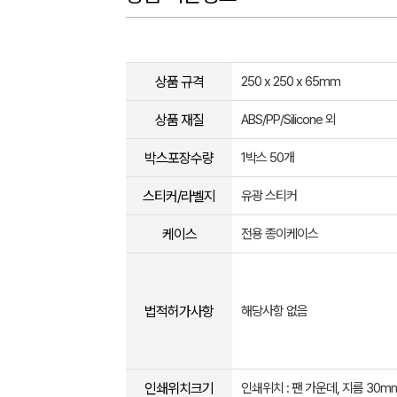
상품 규격
250 x 250 x 65mm
상품 재질
ABS/PP/Silicone 외
박스포장수량
1박스 50개
스티커/라벨지
유광 스티커
케이스
전용 종이케이스
법적허가사항
해당사항 없음
인쇄위치크기
인쇄위치 : 팬 가운데, 지름 30m