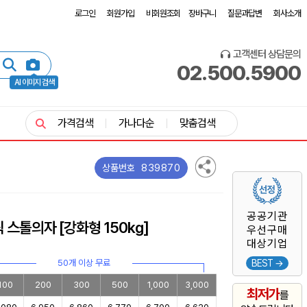
로그인
회원가입
비회원조회
장바구니
질문과답변
회사소개
고객센터 상담문의
02.500.5900
AI 이미지 검색
가격검색
가나다순
맞춤검색
839870
상품번호
공공기관
스톨의자 [강화형 150kg]
우선구매
대상기업
50개 이상 무료
BEST →
100
200
300
500
1,000
3,000
최저가
를