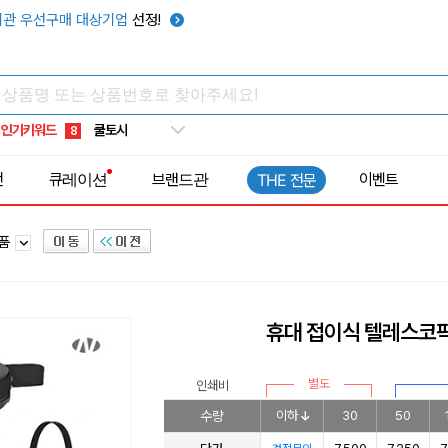
키캡
5
관 우선구매 대상기업
선정!
우산
6
텀블러
7
쿨토시
8
인기키워드
넥쿨러
9
타포린가방
10
전
큐레이션
브랜드관
이벤트
THE 전문
선풍기
1
용품
휴대 접이식 텔레스코픽 
별도
인쇄비
수량
이하
30
50