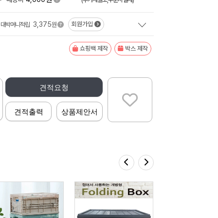
3,375
회원가입
대박머니적립
원
쇼핑백 제작
박스 제작
견적요청
견적출력
상품제안서