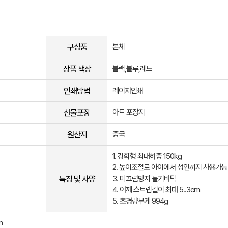
구성품
본체
상품 색상
블랙,블루,레드
인쇄방법
레이저인쇄
선물포장
아트 포장지
원산지
중국
1. 강화형 최대하중 150kg
2. 높이조절로 아이에서 성인까지 사용가능
특징 및 사양
3. 미끄럼방지 돌기바닥
4. 어깨 스트랩길이 최대 5..3cm
5. 초경량무게 994g
m