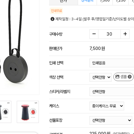
단가
7,500
7,250
7
견적문의
인쇄무료
제작일정 : 3~4일 (발주 후/영업일기준/난이도별 상이
구매수량
7,500
원
판매단가
인쇄 선택
샘플
색상 선택
스티커/라벨지
케이스
선물포장
225,000
원
(부가세별도)