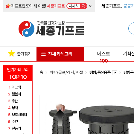
×
세종기프트,
공공기
기프트인포
의 새 이름!
세종기프트
자세히
베스트
기획
전체 카테고리
즐겨찾기
100
인기카테고리
홈
차량/골프/레저/계절
캠핑/등산용품
캠핑
TOP 10
1
에코백
2
텀블러
3
우산
4
부채
5
보조배터리
6
수건
7
선풍기