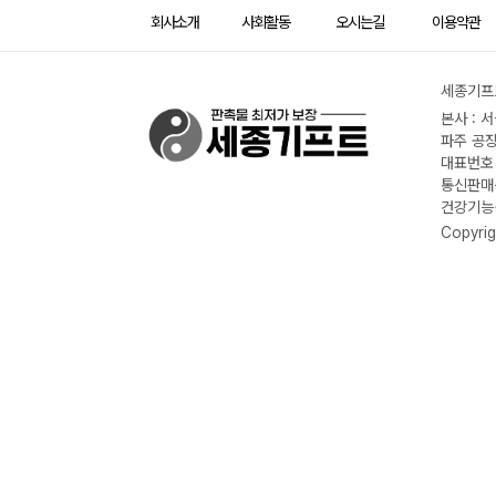
회사소개
사회활동
오시는길
이용약관
세종기프트
본사 : 
파주 공장
대표번호 :
통신판매신
건강기능식
Copyrig