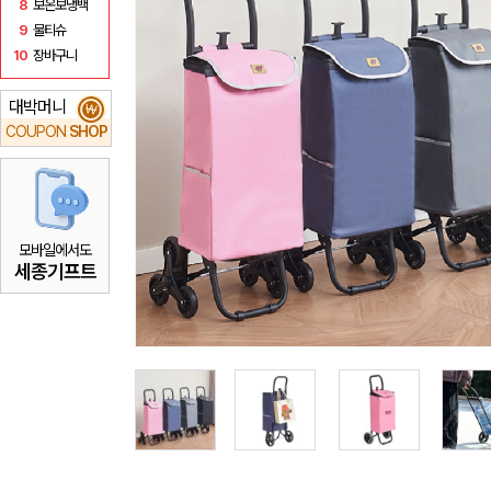
8
보온보냉백
9
물티슈
10
장바구니
대박머니
₩
COUPON
SHOP
모바일에서도
세종기프트