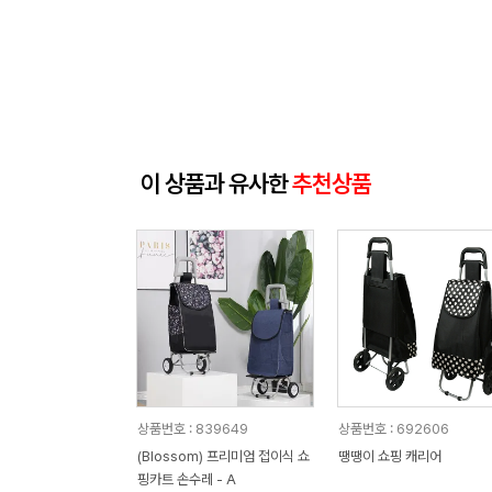
이 상품과 유사한
추천상품
상품번호 : 839649
상품번호 : 692606
(Blossom) 프리미엄 접이식 쇼
땡땡이 쇼핑 캐리어
핑카트 손수레 - A