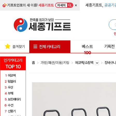
×
세종기프트,
공공기
기프트인포
의 새 이름!
세종기프트
자세히
베스트
기획전
전체 카테고리
즐겨찾기
100
인기카테고리
홈
가방/패션/미용/키링
에코백/쇼핑백
장바구니
TOP 10
1
에코백
2
텀블러
3
우산
4
부채
5
보조배터리
6
수건
7
선풍기