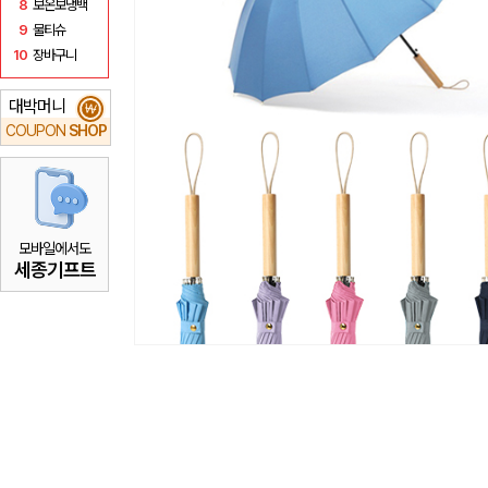
8
보온보냉백
9
물티슈
10
장바구니
대박머니
₩
COUPON
SHOP
모바일에서도
세종기프트