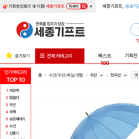
×
세종기프트,
공공기
기프트인포
의 새 이름!
세종기프트
자세히
베스트
기획전
전체 카테고리
즐겨찾기
100
인기카테고리
홈
수건/우산/욕실/생활
우산
장우산
TOP 10
1
에코백
2
텀블러
3
우산
4
부채
5
보조배터리
6
수건
7
선풍기