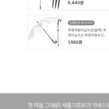
산 대형우산 골프우산//인
5,440원
쇄제작가능
상품번호 824325
투명자동비닐우산(블랙) 투
명비닐우산 투명자동우산 /
인쇄제작가능(53-8K)
1,562원
첫 마음 그대로! 세종기프트가 약속드