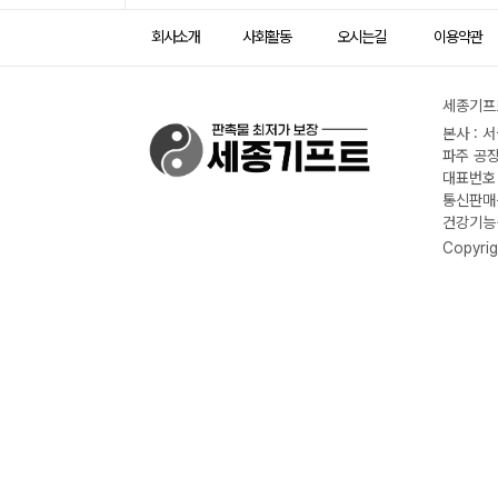
회사소개
사회활동
오시는길
이용약관
세종기프트
본사 : 
파주 공장
대표번호 :
통신판매신
건강기능식
Copyrig