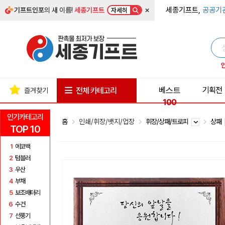
×
세종기프트,
공공기
기프트인포
의 새 이름!
세종기프트
자세히
베스트
기획전
전체 카테고리
즐겨찾기
100
인기카테고리
홈
인쇄/휘장/뱃지/업장
휘장/상패/트로피
상패
TOP 10
1
에코백
2
텀블러
3
우산
4
부채
5
보조배터리
6
수건
7
선풍기