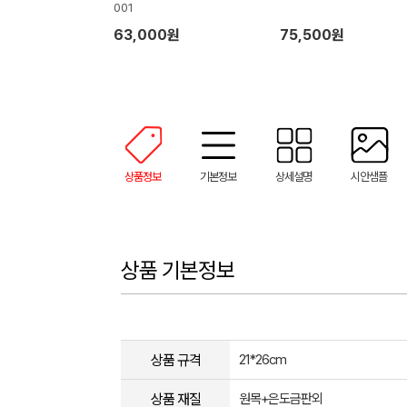
001
63,000원
75,500원
상품정보
기본정보
상세설명
시안샘플
상품 기본정보
상품 규격
21*26cm
상품 재질
원목+은도금판외