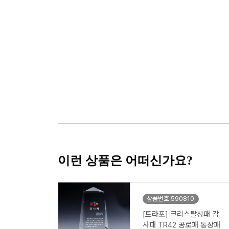
이런 상품은 어떠신가요?
상품번호 590810
[트라포] 크리스탈상패 감
사패 TR42 공로패 통상패