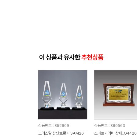
이 상품과 유사한
추천상품
상품번호 : 852909
상품번호 : 860563
크리스탈 삼단트로피 SAM26T
스마트가리비 상패_G4426