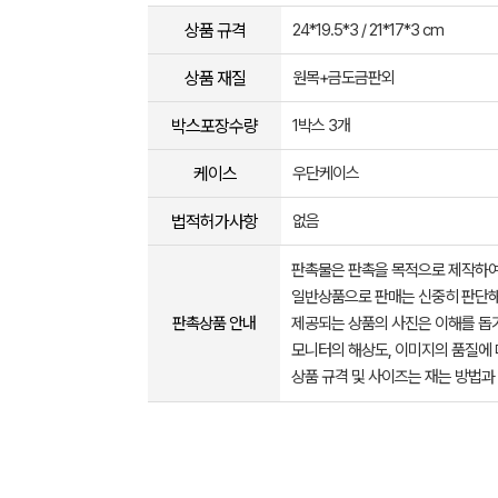
상품 규격
24*19.5*3 / 21*17*3 cm
상품 재질
원목+금도금판외
박스포장수량
1박스 3개
케이스
우단케이스
법적허가사항
없음
판촉물은 판촉을 목적으로 제작하여
일반상품으로 판매는 신중히 판단해
판촉상품 안내
제공되는 상품의 사진은 이해를 
모니터의 해상도, 이미지의 품질에 
상품 규격 및 사이즈는 재는 방법과