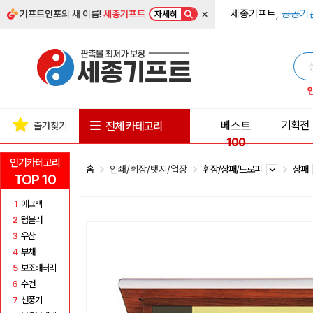
×
세종기프트,
공공기
기프트인포
의 새 이름!
세종기프트
자세히
베스트
기획전
전체 카테고리
즐겨찾기
100
인기카테고리
홈
인쇄/휘장/뱃지/업장
휘장/상패/트로피
상패
TOP 10
1
에코백
2
텀블러
3
우산
4
부채
5
보조배터리
6
수건
7
선풍기