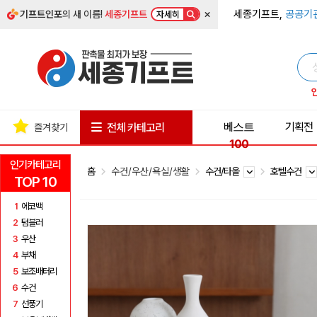
×
세종기프트,
공공기
기프트인포
의 새 이름!
세종기프트
자세히
베스트
기획전
전체 카테고리
즐겨찾기
100
인기카테고리
홈
수건/우산/욕실/생활
수건/타올
호텔수건
TOP 10
1
에코백
2
텀블러
3
우산
4
부채
5
보조배터리
6
수건
7
선풍기