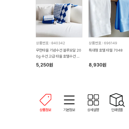
상품번호 : 840342
상품번호 : 696149
무한타올 기념수건 블루모달 20
특대형 호텔 타월 7048
0g 수건 고급 타올 호텔수건 M
H03
5,250원
8,930원
상품정보
기본정보
상세설명
인쇄샘플