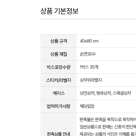
상품 기본정보
상품 규격
40x80 cm
상품 재질
순면30수
박스포장수량
1박스 35개
스티커/라벨지
상자위라벨지
케이스
낭만상자, 땡큐상자, 스페셜상자
법적허가사항
해당없음
판촉물은 판촉을 목적으로 제작하여
일반상품으로 판매는 신중히 판단해
판촉상품 안내
제공되는 상품의 사진은 이해를 