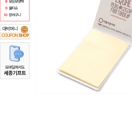
8
보온보냉백
9
물티슈
10
장바구니
대박머니
₩
COUPON
SHOP
모바일에서도
세종기프트