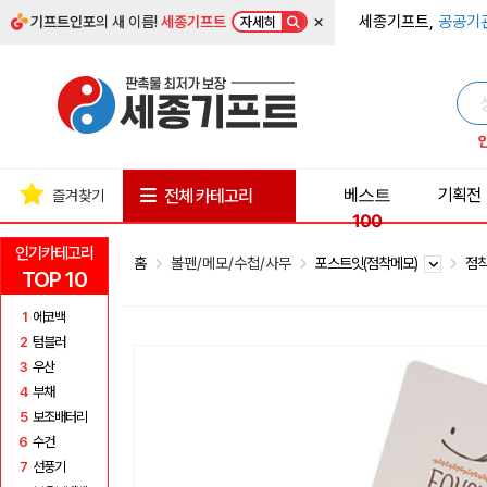
×
세종기프트,
공공기
기프트인포
의 새 이름!
세종기프트
자세히
베스트
기획전
전체 카테고리
즐겨찾기
100
인기카테고리
홈
볼펜/메모/수첩/사무
포스트잇(점착메모)
점착
TOP 10
1
에코백
2
텀블러
3
우산
4
부채
5
보조배터리
6
수건
7
선풍기