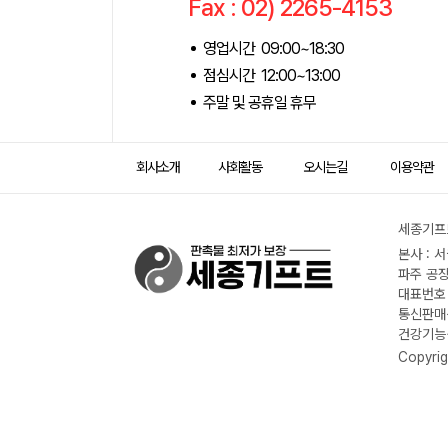
Fax : 02) 2265-4153
영업시간 09:00~18:30
점심시간 12:00~13:00
주말 및 공휴일 휴무
회사소개
사회활동
오시는길
이용약관
세종기프트
본사 : 
파주 공장
대표번호 :
통신판매신
건강기능식
Copyrig