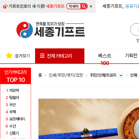
×
세종기프트,
공공기
기프트인포
의 새 이름!
세종기프트
자세히
베스트
기획전
전체 카테고리
즐겨찾기
100
인기카테고리
홈
인쇄/휘장/뱃지/업장
휘장/상패/트로피
상패
TOP 10
1
에코백
2
텀블러
3
우산
4
부채
5
보조배터리
6
수건
7
선풍기