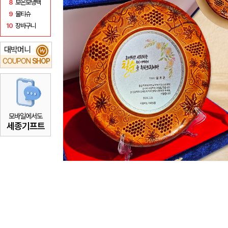
8
보온보냉백
9
물티슈
10
장바구니
대박머니
₩
COUPON
SHOP
모바일에서도
세종기프트