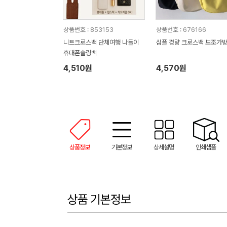
상품번호 : 853153
상품번호 : 676166
니트크로스백 단체여행 나들이
심플 경량 크로스백 보조가
휴대폰슬링백
4,510원
4,570원
상품정보
기본정보
상세설명
인쇄샘플
상품 기본정보