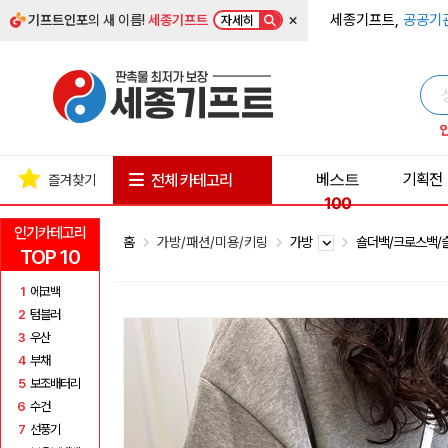
×
세종기프트,
공공기
기프트인포
의 새 이름!
세종기프트
자세히
베스트
기획전
전체 카테고리
즐겨찾기
100
인기카테고리
홈
가방/패션/미용/키링
가방
숄더백/크로스백
TOP 10
1
에코백
2
텀블러
3
우산
4
부채
5
보조배터리
6
수건
7
선풍기