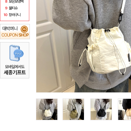
8
보온보냉백
9
물티슈
10
장바구니
대박머니
₩
COUPON
SHOP
모바일에서도
세종기프트