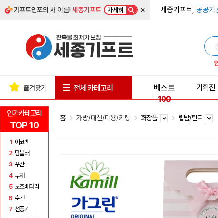
×
세종기프트,
공공기
기프트인포
의 새 이름!
세종기프트
자세히
베스트
기획전
전체 카테고리
즐겨찾기
100
인기카테고리
홈
가방/패션/미용/키링
화장품
립밤/틴트
TOP 10
1
에코백
2
텀블러
3
우산
4
부채
5
보조배터리
6
수건
7
선풍기