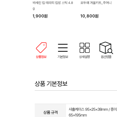
바세린 립 테라피 립밤 스틱 4.8
모두애 겨울키트_주머니
g
1,900원
10,800원
상품정보
기본정보
상세설명
옵션샘플
상품 기본정보
사출케이스 95×25×38mm / 종이
상품 규격
65×195mm