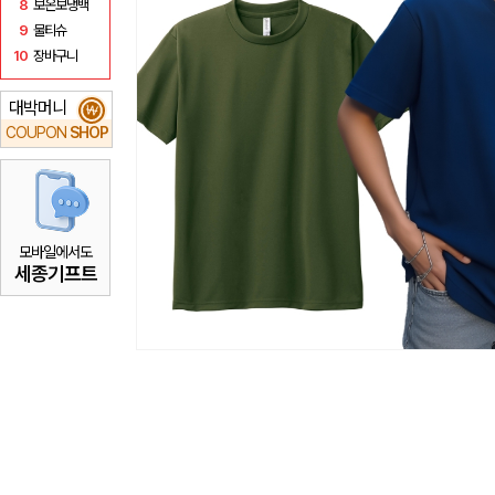
8
보온보냉백
9
물티슈
10
장바구니
대박머니
₩
COUPON
SHOP
모바일에서도
세종기프트