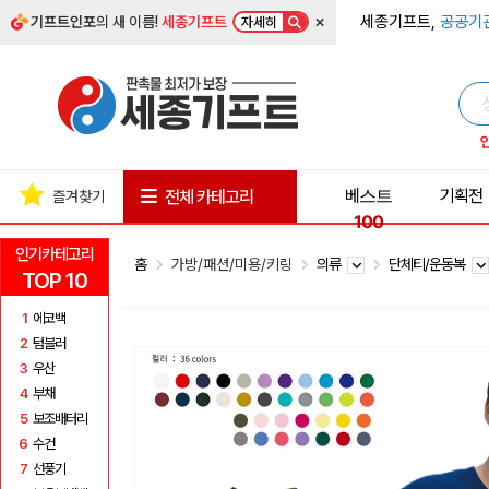
×
세종기프트,
공공기
기프트인포
의 새 이름!
세종기프트
자세히
베스트
기획전
전체 카테고리
즐겨찾기
100
인기카테고리
홈
가방/패션/미용/키링
의류
단체티/운동복
TOP 10
1
에코백
2
텀블러
3
우산
4
부채
5
보조배터리
6
수건
7
선풍기