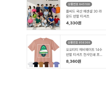
상품번호 845168
플씨드 국산 에센셜 30 라
운드 반팔 티셔츠
4,330원
상품번호 858369
오오티티 헤비웨이트 14수
반팔 티셔츠 전사인쇄 프린
트스타
8,360원