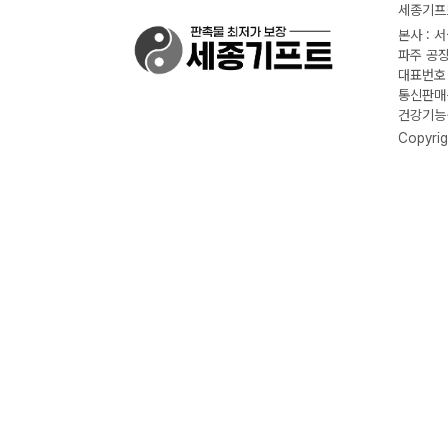
세종기프트
본사 : 
파주 공장
대표번호 :
통신판매신
건강기능식
Copyrig