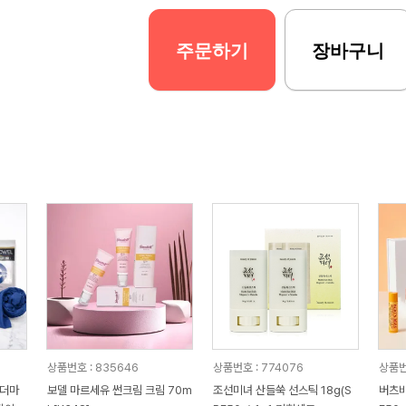
주문하기
장바구니
상품번호 : 835646
상품번호 : 774076
상품번
어더마
보델 마르세유 썬크림 크림 70m
조선미녀 산들쑥 선스틱 18g(S
버츠비