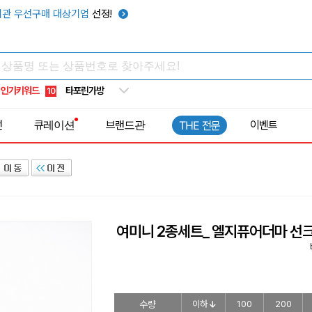
텀블러
7
관 우선구매 대상기업
선정!
쿨토시
8
넥쿨러
9
타포린가방
10
인기키워드
선풍기
1
전
큐레이션
브랜드관
이벤트
THE 전문
여미니 2종세트_ 엘지퓨어더마 
수량
이하
100
200