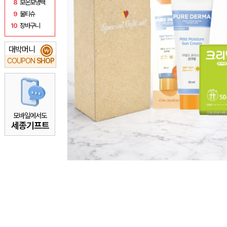
8
보온보냉백
9
물티슈
10
장바구니
대박머니
₩
COUPON
SHOP
모바일에서도
세종기프트