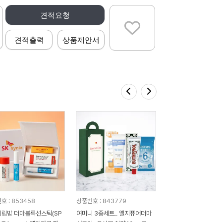
견적요청
견적출력
상품제안서
호 : 853458
상품번호 : 843779
립밤 더마블록선스틱(SP
여미니 3종세트_ 엘지퓨어더마