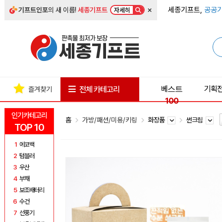
×
세종기프트,
공공기
기프트인포
의 새 이름!
세종기프트
자세히
베스트
기획
전체 카테고리
즐겨찾기
100
인기카테고리
홈
가방/패션/미용/키링
화장품
썬크림
TOP 10
1
에코백
2
텀블러
3
우산
4
부채
5
보조배터리
6
수건
7
선풍기