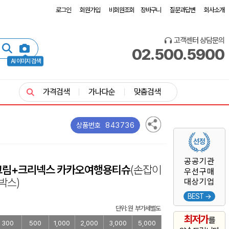
로그인
회원가입
비회원조회
장바구니
질문과답변
회사소개
고객센터 상담문의
02.500.5900
AI 이미지 검색
가격검색
가나다순
맞춤검색
843736
상품번호
공공기관
선크림+크리넥스 카카오여행용티슈
(손잡이
우선구매
박스)
대상기업
BEST →
단위: 원 부가세별도
최저가
를
300
500
1,000
2,000
3,000
5,000