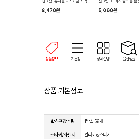
선크림+유시몰 오리지널 치약4
선크림+아이스 쿨타올(손
0g(손잡이박스)
스)
8,470원
5,060원
상품정보
기본정보
상세설명
옵션샘플
상품 기본정보
박스포장수량
1박스 58개
스티커/라벨지
칼라코팅스티커