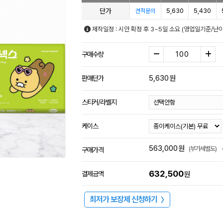
단가
5,630
5,430
견적문의
제작일정 : 시안 확정 후 3~5일 소요 (영업일기준/난
구매수량
5,630
원
판매단가
스티커/라벨지
케이스
563,000
원
(부가세별도)
구매가격
632,500
결제금액
원
최저가 보장제 신청하기
〉