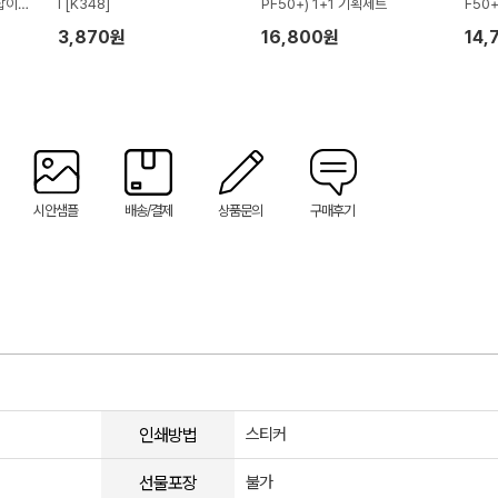
잡이박
l [K348]
PF50+) 1+1 기획세트
F50
싸바
3,870원
16,800원
14,
시안샘플
배송/결제
상품문의
구매후기
인쇄방법
스티커
선물포장
불가