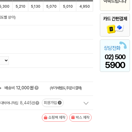
약속드립니다
5,300
5,210
5,130
5,070
5,010
4,950
이도별 상이)
카드 간편결제
상담전화
02) 500
5900
원
+
배송비
12,000
(부가세별도,주문시결제)
8,445
회원가입
대박머니적립
원
쇼핑백 제작
박스 제작