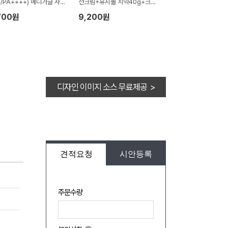
+/PA++++) 메디가글 자석
선크림+유시몰 치약40g+크리
리케이스세트
넥스 쿨링물티슈(손잡이박스)
700원
9,200원
디자인 이미지 소스 무료제공 >
견적요청
시안등록
주문수량