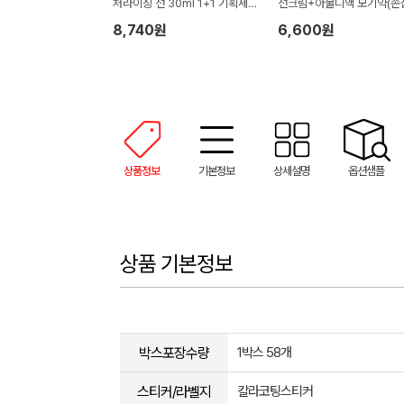
처라이징 선 30ml 1+1 기획세
선크림+아물디액 모기약(손
트
박스)
8,740원
6,600원
상품정보
기본정보
상세설명
옵션샘플
상품 기본정보
박스포장수량
1박스 58개
스티커/라벨지
칼라코팅스티커