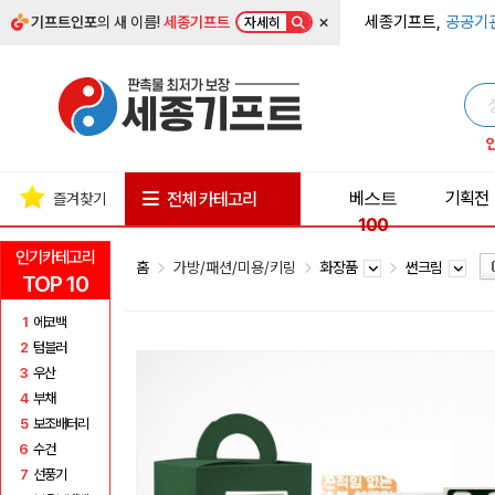
×
세종기프트,
공공기
기프트인포
의 새 이름!
세종기프트
자세히
베스트
기획전
전체 카테고리
즐겨찾기
100
인기카테고리
홈
가방/패션/미용/키링
화장품
썬크림
TOP 10
1
에코백
2
텀블러
3
우산
4
부채
5
보조배터리
6
수건
7
선풍기