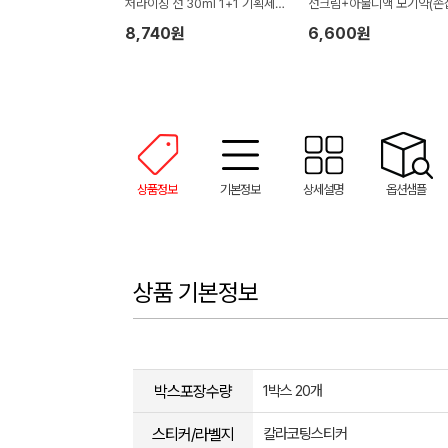
처라이징 선 30ml 1+1 기획세
선크림+아물디액 모기약(손
트
박스)
8,740원
6,600원
상품정보
기본정보
상세설명
옵션샘플
상품 기본정보
박스포장수량
1박스 20개
스티커/라벨지
칼라코팅스티커