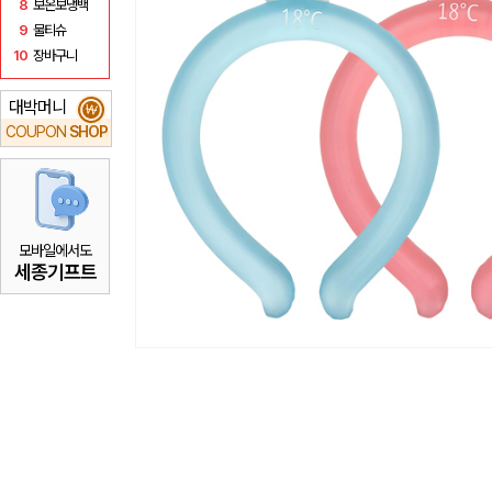
8
보온보냉백
9
물티슈
10
장바구니
대박머니
₩
COUPON
SHOP
모바일에서도
세종기프트