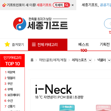
×
세종기프트,
공공기
기프트인포
의 새 이름!
세종기프트
자세히
베스트
기획전
전체 카테고리
즐겨찾기
100
인기카테고리
홈
차량/골프/레저/계절
레저/스포츠
넥쿨러
TOP 10
1
에코백
2
텀블러
3
우산
4
부채
5
보조배터리
6
수건
7
선풍기