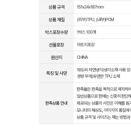
상품 규격
151x24x187mm
상품 재질
(외부)TPU, (내부)PCM
박스포장수량
1박스 100개
선물포장
아트지포장
원산지
CHINA
18도씨 자연냉각/냉각소재 사용 장
특징 및 사양
경량 무게/유연한 TPU 소재
판촉물은 판촉을 목적으로 제작하여
일반상품으로 판매는 신중히 판단해
판촉상품 안내
제공되는 상품의 사진은 이해를 
모니터의 해상도, 이미지의 품질에 
상품 규격 및 사이즈는 재는 방법과