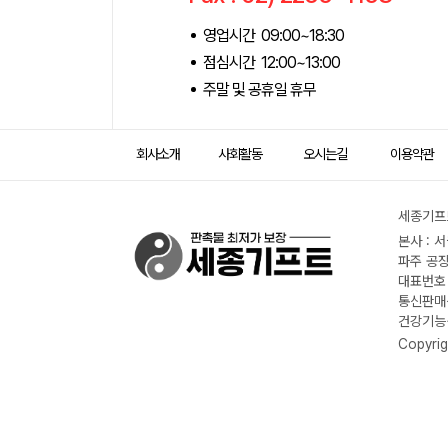
영업시간 09:00~18:30
점심시간 12:00~13:00
주말 및 공휴일 휴무
회사소개
사회활동
오시는길
이용약관
세종기프트
본사 : 
파주 공장
대표번호 :
통신판매신
건강기능식
Copyrig