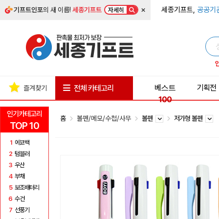
×
세종기프트,
공공기
기프트인포
의 새 이름!
세종기프트
자세히
베스트
기획전
전체 카테고리
즐겨찾기
100
인기카테고리
홈
볼펜/메모/수첩/사무
볼펜
저가형 볼펜
TOP 10
1
에코백
2
텀블러
3
우산
4
부채
5
보조배터리
6
수건
7
선풍기