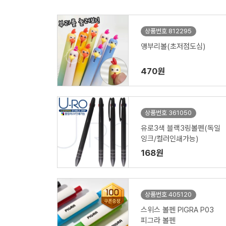
상품번호 812295
앵부리볼(초저점도심)
470원
상품번호 361050
유로3색 블랙3링볼펜(독일
잉크/컬러인쇄가능)
168원
상품번호 405120
스위스 볼펜 PIGRA P03
피그라 볼펜