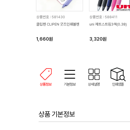
상품번호 : 581430
상품번호 : 588411
클립펜 CLIPEN 굿즈인쇄볼펜
uni 제트스트림3색(0.38)
1,660원
3,320원
상품정보
기본정보
상세설명
인쇄샘플
상품 기본정보