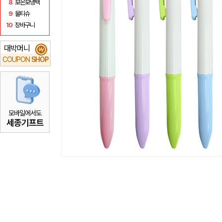
8
보온보냉백
9
물티슈
10
장바구니
대박머니
₩
COUPON
SHOP
모바일에서도
세종기프트