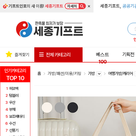
×
세종기프트,
공공기
기프트인포
의 새 이름!
세종기프트
자세히
베스트
기획전
전체 카테고리
즐겨찾기
100
인기카테고리
홈
가방/패션/미용/키링
가방
여행가방/캐리어
TOP 10
1
에코백
2
텀블러
3
우산
4
부채
5
보조배터리
6
수건
7
선풍기