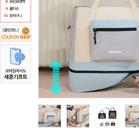
8
보온보냉백
9
물티슈
10
장바구니
대박머니
₩
COUPON
SHOP
모바일에서도
세종기프트