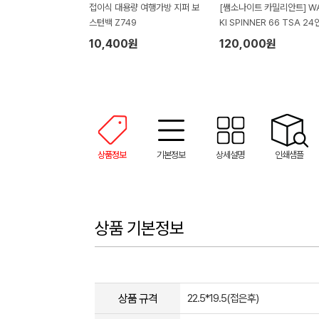
접이식 대용량 여행가방 지퍼 보
[쌤소나이트 카밀리안트] WA
스턴백 Z749
KI SPINNER 66 TSA 24인치
화물용 캐리어
10,400원
120,000원
상품정보
기본정보
상세설명
인쇄샘플
상품 기본정보
상품 규격
22.5*19.5(접은후)