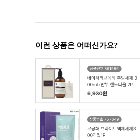
이런 상품은 어떠신가요?
상품번호 861586
네이처러브메레 주방세제 3
00ml+밤부 핸드타올 2P
세트
6,930원
상품번호 757649
무궁화 브라이트액체세제3
00리필1P