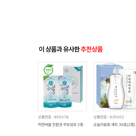
이 상품과 유사한
추천상품
상품번호 : 859378
상품번호 : 635002
착한버블 친환경 주방섬유 2종
오늘의쉼표 세트 39호(2종)