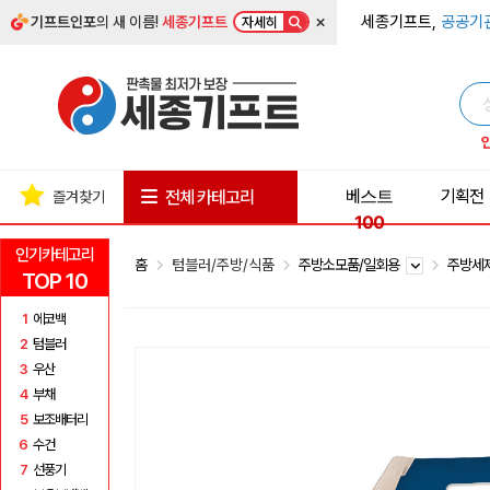
×
세종기프트,
공공기
기프트인포
의 새 이름!
세종기프트
자세히
베스트
기획전
전체 카테고리
즐겨찾기
100
인기카테고리
홈
텀블러/주방/식품
주방소모품/일회용
주방세
TOP 10
1
에코백
2
텀블러
3
우산
4
부채
5
보조배터리
6
수건
7
선풍기