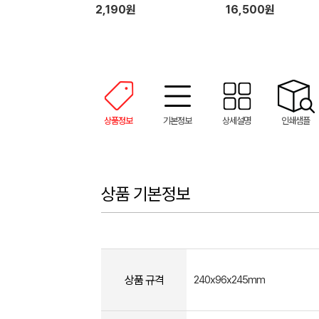
러시 설거지 수세미 일체형
2,190원
16,500원
장갑 1P 세트
상품정보
기본정보
상세설명
인쇄샘플
상품 기본정보
상품 규격
240x96x245mm