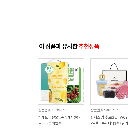
이 상품과 유사한
추천상품
상품번호 : 839441
상품번호 : 861784
탑셰프 레몬뽀득주방세제307리
웰세스 링 후르츠팟 [W690
필 미니롤백(2종)
P+실리콘지퍼백3종+실리