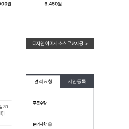
000원
6,450원
디자인 이미지 소스 무료제공 >
견적요청
시안등록
주문수량
갑 30
)1
문의사항