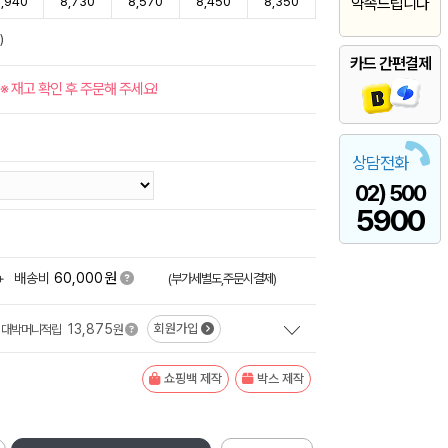
,940
8,730
8,570
8,450
8,350
약속드립니다
)
카드 간편결제
※ 재고 확인 후 주문해 주세요!
상담전화
02) 500
5900
원
+
배송비
60,000
(부가세별도,주문시결제)
13,875
회원가입
대박머니적립
원
쇼핑백 제작
박스 제작