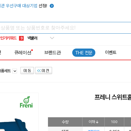
키캡
5
관 우선구매 대상기업
선정!
우산
6
텀블러
7
쿨토시
8
인기키워드
넥쿨러
9
타포린가방
10
전
큐레이션
브랜드관
이벤트
THE 전문
선풍기
1
용품세트
프레니 스위트홈
수량
이하
100