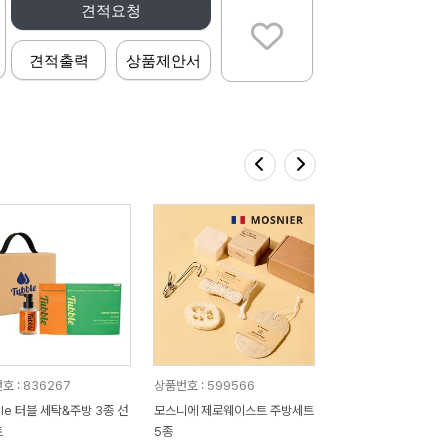
견적요청
견적출력
상품제안서
호 : 836267
상품번호 : 599566
ble 터블 세탁&주방 3종 선
모스니에 제로웨이스트 주방세트
트
5종