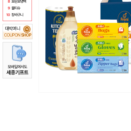
8
보온보냉백
9
물티슈
10
장바구니
대박머니
₩
COUPON
SHOP
모바일에서도
세종기프트