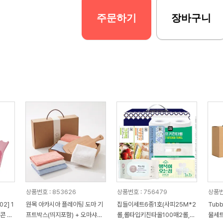
주문하기
장바구니
상품번호 : 853626
상품번호 : 756479
상품번
2] 1
원목 아카시아 플레이팅 도마 기
집들이세트6종1호(사피25M*2
Tub
콘 브
프트박스(띄지포함) + 오마샤리
롤,롤타입키친타올100매2롤,위
물세