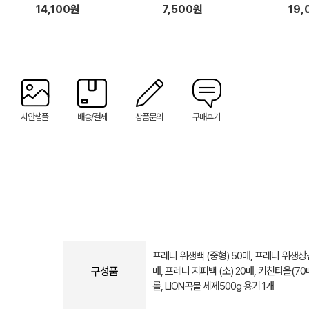
 고무
프 행주 + 기프트박스
생장갑,크린백,컬러지퍼백,물티
14,100원
7,500원
19,
슈50매)
시안샘플
배송/결제
상품문의
구매후기
프레니 위생백 (중형) 50매, 프레니 위생장
구성품
매, 프레니 지퍼백 (소) 20매, 키친타올(70매
롤, LION곡물 세제500g 용기 1개