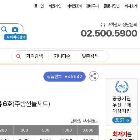
로그인
회원가입
비회원조회
장바구니
질문과답변
회사소개
고객센터 상담문의
02.500.5900
AI 이미지 검색
가격검색
가나다순
맞춤검색
845642
상품번호
공공기관
 6호
(주방선물세트)
우선구매
대상기업
BEST →
단위: 원 부가세별도
200
300
500
1,000
3,000
최저가
를