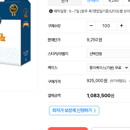
단가
9,250
8
견적문의
제작일정 : 5~7일 (발주 후/영업일기준/난이도별 상이
구매수량
9,250
원
판매단가
스티커/라벨지
케이스
925,000
원
(부가세별도)
구매가격
1,083,500
결제금액
원
최저가 보장제 신청하기
〉