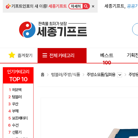
×
세종기프트,
공공기
기프트인포
의 새 이름!
세종기프트
자세히
베스트
기획
전체 카테고리
즐겨찾기
100
인기카테고리
홈
텀블러/주방/식품
주방소모품/일회용
주방
TOP 10
1
에코백
2
텀블러
3
우산
4
부채
5
보조배터리
6
수건
7
선풍기