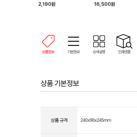
러시 설거지 수세미 일체형 
2,190원
16,500원
장갑 1P 세트
상품정보
기본정보
상세설명
인쇄샘플
상품 기본정보
상품 규격
240x96x245mm