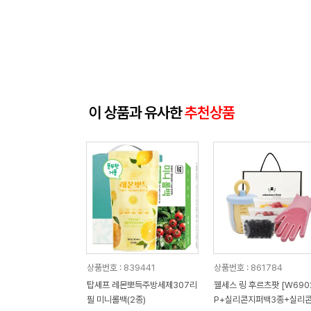
이 상품과 유사한
추천상품
상품번호 : 839441
상품번호 : 861784
탑셰프 레몬뽀득주방세제307리
웰세스 링 후르츠팟 [W6902
필 미니롤백(2종)
P+실리콘지퍼백3종+실리콘