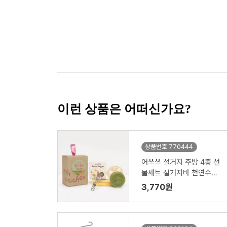
이런 상품은 어떠신가요?
상품번호 770444
어쓰쓰 설거지 주방 4종 선
물세트 설거지바 천연수세
미 제로웨이스트키트
3,770원