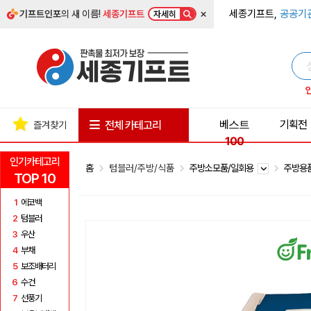
×
세종기프트,
공공기
기프트인포
의 새 이름!
세종기프트
자세히
베스트
기획전
전체 카테고리
즐겨찾기
100
인기카테고리
홈
텀블러/주방/식품
주방소모품/일회용
주방용
TOP 10
1
에코백
2
텀블러
3
우산
4
부채
5
보조배터리
6
수건
7
선풍기